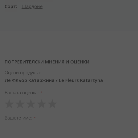
Сорт
Шардоне
ПОТРЕБИТЕЛСКИ МНЕНИЯ И ОЦЕНКИ:
Оцени продукта:
Ле Фльор Катаржина / Le Fleurs Katarzyna
Вашата оценка
1
2
3
4
5
star
stars
stars
stars
stars
Вашето име