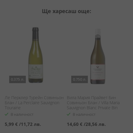
Ще харесаш още:
0.375 л.
0.750 л.
Ле Перклер Турейн Совиньон
Вила Мария Прайвeт Бин
Л
Блан / La Perclaire Sauvignon
Совиньон Блан / Villa Maria
Bl
Touraine
Sauvignon Blanc Private Bin
В наличност
В наличност
5,99 €
/
11,72 лв.
14,60 €
/
28,56 лв.
1