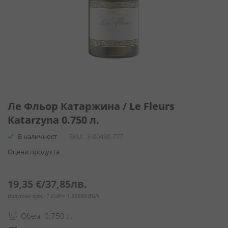
Преминете
към
Ле Фльор Катаржина / Le Fleurs
началото
Katarzyna 0.750 л.
на
галерия
В наличност
SKU
3-00430-777
със
Оцени продукта
снимки
19,35 €
/
37,85лв.
Валутен курс: 1 EUR = 1.95583 BGN
Обем: 0.750 л.