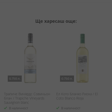
Ще харесаш още:
0.750 л.
0.750 л.
Трапиче Винярдс Совиньон
Ел Кото Бланко Риоха / El
П
блан / Trapiche Vineyards
Coto Blanco Rioja
/ 
Sauvignon blanc
В наличност
В наличност