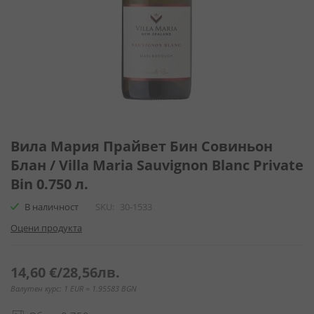
Преминете
към
Вила Мария Прайвeт Бин Совиньон
началото
Блан / Villa Maria Sauvignon Blanc Private
на
Bin 0.750 л.
галерия
със
В наличност
SKU
30-1533
снимки
Оцени продукта
14,60 €
/
28,56лв.
Валутен курс: 1 EUR = 1.95583 BGN