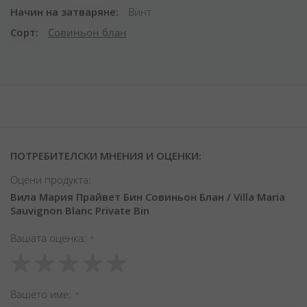
Начин на затваряне
Винт
Сорт
Совиньон блан
ПОТРЕБИТЕЛСКИ МНЕНИЯ И ОЦЕНКИ:
Оцени продукта:
Вила Мария Прайвeт Бин Совиньон Блан / Villa Maria
Sauvignon Blanc Private Bin
Вашата оценка
1
2
3
4
5
star
stars
stars
stars
stars
Вашето име