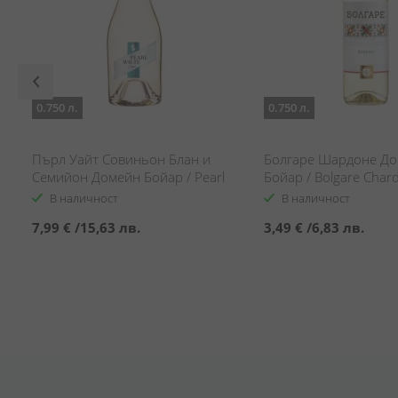
0.750 л.
0.750 л.
Пърл Уайт Совиньон Блан и
Болгаре Шардоне Д
Семийон Домейн Бойар / Pearl
Бойар / Bolgare Char
White Cuvee Sauvignon Blanc &
Domaine Boyar
В наличност
В наличност
Semillon Domaine Boyar
7,99 €
/
15,63 лв.
3,49 €
/
6,83 лв.