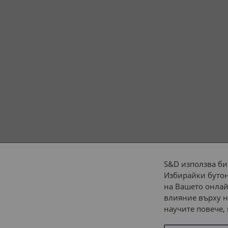
S&D използва би
Избирайки бутон
Начини на плащане:
на Вашето онлай
влияние върху н
научите повече,