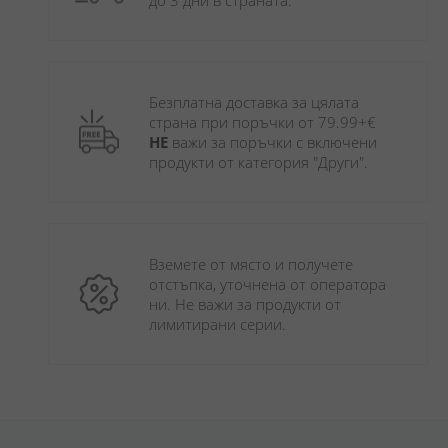
до 3 дни в страната.
Безплатна доставка за цялата 
страна при поръчки от 79.99+€ 
НЕ
 важи за поръчки с включени 
продукти от категория "Други". 
Вземете от място и получете 
отстъпка, уточнена от оператора 
ни. Не важи за продукти от 
лимитирани серии.