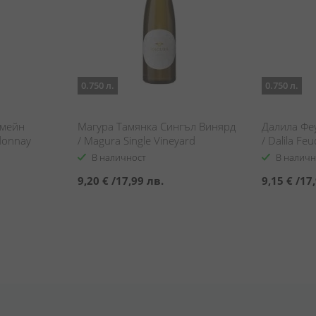
0.750 л.
0.750 л.
омейн
Магура Тамянка Сингъл Винярд
Далила Фе
donnay
/ Magura Single Vineyard
/ Dalila Fe
Tamyanka
В наличност
В наличн
9,20 €
/
17,99 лв.
9,15 €
/
17,