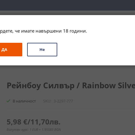
вка за цялата страна при поръчки на алкохол над 
79,99 € / 156
рдете, че имате навършени 18 години.
ЗА ПОДАРЪК
ПРОМО
СПЕЦИАЛНИ ПРЕДЛОЖЕНИЯ
МАРКИ
ДА
Не
/ Rainbow Silver Todoroff
Рейнбоу Силвър / Rainbow Silver
В наличност
SKU
3-2297-777
5,98 €
/
11,70лв.
Валутен курс: 1 EUR = 1.95583 BGN