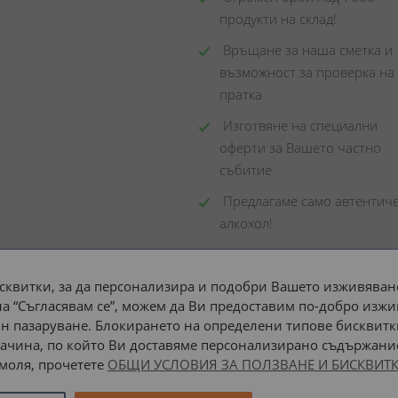
продукти на склад! 
 Връщане за наша сметка и 
възможност за проверка на 
пратка
 Изготвяне на специални 
оферти за Вашето частно 
събитие
 Предлагаме само автентиче
алкохол!
сквитки, за да персонализира и подобри Вашето изживяване
а “Съгласявам се”, можем да Ви предоставим по-добро изжи
Доставка до адрес с:
н пазаруване. Блокирането на определени типове бисквитк
ачина, по който Ви доставяме персонализирано съдържание
 моля, прочетете
ОБЩИ УСЛОВИЯ ЗА ПОЛЗВАНЕ И БИСКВИТК