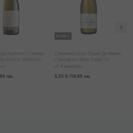
0.750 л.
удо Аранчиo Стемари
Совиньон Блан Палас Де Франс
udo Arancio Stemmari
/ Sauvignon Blanc Palais De
France
ост
В наличност
90 лв.
5,55 €
/
10,85 лв.