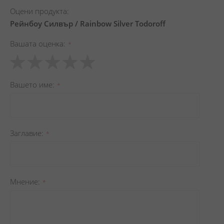
Оцени продукта:
Рейнбоу Силвър / Rainbow Silver Todoroff
Вашата оценка
1
2
3
4
5
star
stars
stars
stars
stars
Вашето име
Заглавиe
Мнение