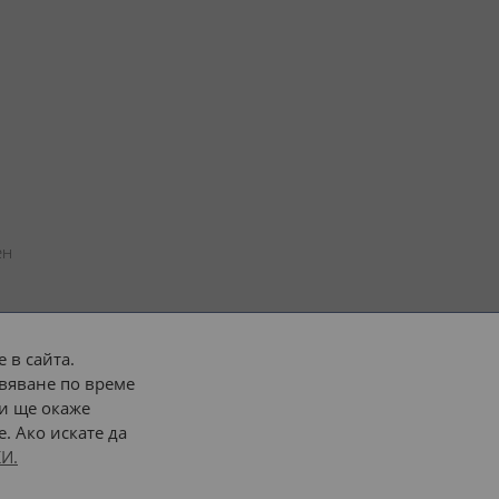
н 
 в сайта.
вяване по време
 или 
наш транспорт
и ще окаже
. Ако искате да
Последвайте ни:
И.