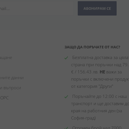
АБОНИРАМ СЕ
ЗАЩО ДА ПОРЪЧАТЕ ОТ НАС?
лащане
 Безплатна доставка за цялат
страна при поръчки над 79.
€ / 156.43 лв. 
НЕ
 важи за 
чните данни
поръчки с включени продукт
от категория "Други"
ни въпроси
 Поръчайте до 12:00 с наш 
 ОРС
транспорт и ще доставим до
края на работния ден (за 
София-град)
 Огромен брой над 7000 