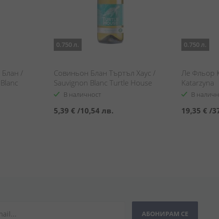
0.750 л.
0.750 л.
Блан /
Совиньон Блан Търтъл Хаус /
Ле Фльор К
Blanc
Sauvignon Blanc Turtle House
Katarzyna
В наличност
В наличн
5,39 €
/
10,54 лв.
19,35 €
/
3
АБОНИРАМ СЕ