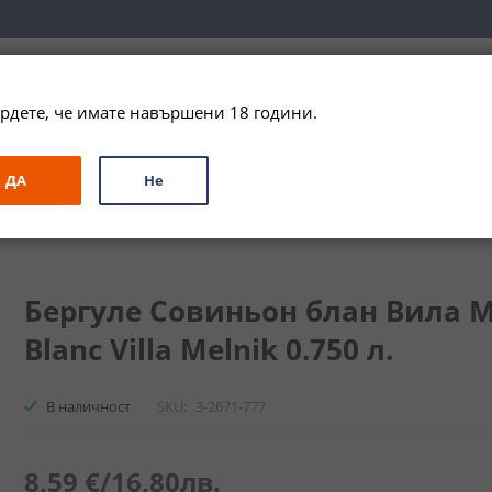
вка за цялата страна при поръчки на алкохол над 
79,99 € / 156
рдете, че имате навършени 18 години.
ЗА ПОДАРЪК
ПРОМО
СПЕЦИАЛНИ ПРЕДЛОЖЕНИЯ
МАРКИ
ДА
Не
он блан Вила Мелник / Bergule Sauvignon Blanc Villa Melnik
Бергуле Совиньон блан Вила М
Blanc Villa Melnik 0.750 л.
В наличност
SKU
3-2671-777
8,59 €
/
16,80лв.