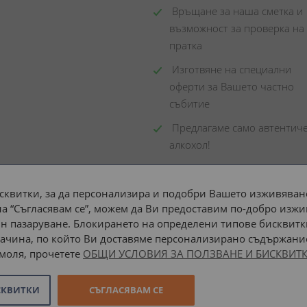
 Връщане за наша сметка и 
възможност за проверка на 
пратка
 Изготвяне на специални 
оферти за Вашето частно 
събитие
 Предлагаме само автентиче
алкохол!
сквитки, за да персонализира и подобри Вашето изживяване
а “Съгласявам се”, можем да Ви предоставим по-добро изжи
Доставка до адрес с:
н пазаруване. Блокирането на определени типове бисквитк
ачина, по който Ви доставяме персонализирано съдържание
 моля, прочетете
ОБЩИ УСЛОВИЯ ЗА ПОЛЗВАНЕ И БИСКВИТК
СКВИТКИ
СЪГЛАСЯВАМ СЕ