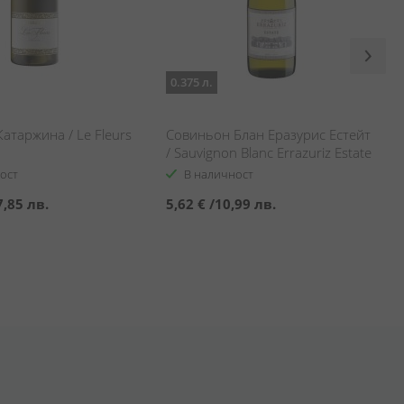
0.375 л.
атаржина / Le Fleurs
Совиньон Блан Еразурис Естейт
/ Sauvignon Blanc Errazuriz Estate
ост
В наличност
7,85 лв.
5,62 €
/
10,99 лв.