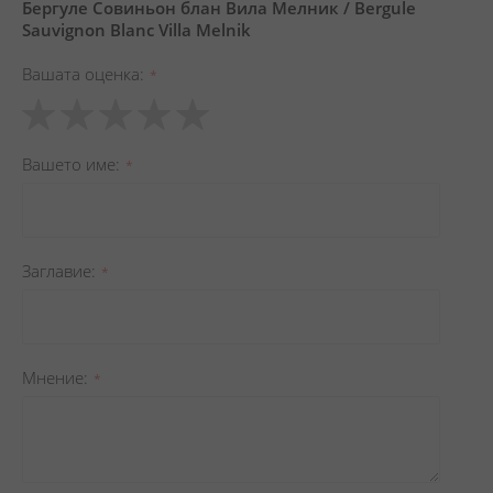
Бергуле Совиньон блан Вила Мелник / Bergule
Sauvignon Blanc Villa Melnik
Вашата оценка
1
2
3
4
5
star
stars
stars
stars
stars
Вашето име
Заглавиe
Мнение