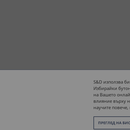
S&D използва би
Избирайки бутон
Начини на плащане:
на Вашето онлай
влияние върху н
научите повече,
ПРЕГЛЕД НА БИ