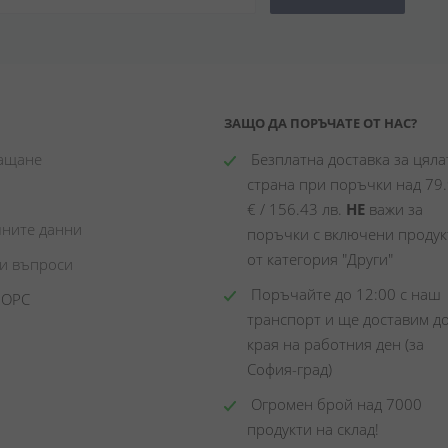
ЗАЩО ДА ПОРЪЧАТЕ ОТ НАС?
лащане
 Безплатна доставка за цялат
страна при поръчки над 79.
€ / 156.43 лв. 
НЕ
 важи за 
чните данни
поръчки с включени продукт
от категория "Други"
ни въпроси
 Поръчайте до 12:00 с наш 
 ОРС
транспорт и ще доставим до
края на работния ден (за 
София-град)
 Огромен брой над 7000 
продукти на склад! 