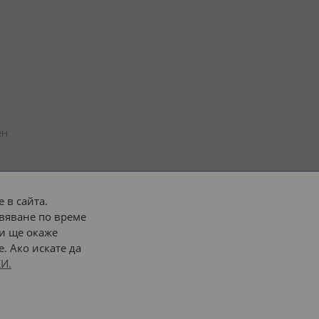
н 
 в сайта.
вяване по време
 или 
наш транспорт
и ще окаже
. Ако искате да
Последвайте ни:
И.