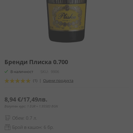
Преминете
към
Бренди Плиска 0.700
началото
В наличност
SKU
9906
на
галерия
Оценка:
(1)
|
Оцени продукта
със
100
100
% of
снимки
8,94 €
/
17,49лв.
Валутен курс: 1 EUR = 1.95583 BGN
Обем: 0.7 л.
Брой в кашон: 6 бр.