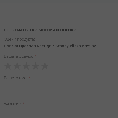
ПОТРЕБИТЕЛСКИ МНЕНИЯ И ОЦЕНКИ:
Оцени продукта:
Плиска Преслав Бренди / Brandy Pliska Preslav
Вашата оценка
1
2
3
4
5
star
stars
stars
stars
stars
Вашето име
Заглавиe