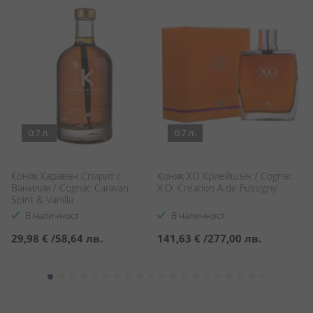
0.7 л.
0.7 л.
Коняк Караван Спирит с
Коняк ХО Криейшън / Cognac
Хе
e
Ванилия / Cognac Caravan
X.O. Creation A de Fussigny
V
Spirit & Vanilla
В наличност
В наличност
29,98 €
/
58,64 лв.
141,63 €
/
277,00 лв.
5