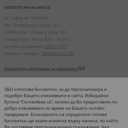
ПОСЕТЕТЕ НИ НА МЯСТО
гр. София, жк. Левски В,
бул. “Ботевградско шосе” 247,
CTPark Sofia – сграда 3, склад 303
Понеделник – петък: 8:30 – 16:30 ч.
Телефон за поръчки:
0700 17 377
Мобилен телефон:
+359 889 220 764
Изпратете запитване за наличност
Начини на плащане:
S&D използва бисквитки, за да персонализира и
подобри Вашето изживяване в сайта. Избирайки
бутона “Съгласявам се”, можем да Ви предоставим по-
добро изживяване по време на Вашето онлайн
пазаруване. Блокирането на определени типове
Доставка до адрес с:
бисквитки ще окаже влияние върху начина, по който
Ви доставяме персонализирано съдържание. Ако