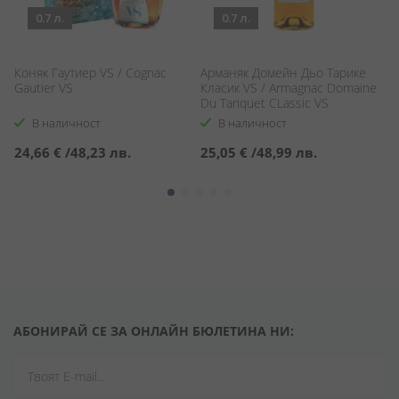
0.7 л.
0.7 л.
Коняк Гаутиер VS / Cognac
Арманяк Домейн Дьо Тарике
Ко
Gautier VS
Класик VS / Armagnac Domaine
Ga
Du Tariquet CLassic VS
В наличност
В наличност
24,66 €
/
48,23 лв.
25,05 €
/
48,99 лв.
2
АБОНИРАЙ СЕ ЗА ОНЛАЙН БЮЛЕТИНА НИ: