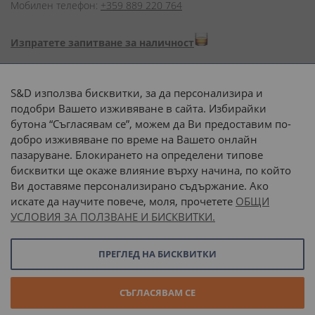
Мобилен телефон:
+359 889 220 764
Изпратете запитване за наличност
Начини на плащане:
S&D използва бисквитки, за да персонализира и
подобри Вашето изживяване в сайта. Избирайки
бутона “Съгласявам се”, можем да Ви предоставим по-
добро изживяване по време на Вашето онлайн
пазаруване. Блокирането на определени типове
Доставка до адрес с:
бисквитки ще окаже влияние върху начина, по който
Ви доставяме персонализирано съдържание. Ако
 или 
наш транспорт
искате да научите повече, моля, прочетете
ОБЩИ
УСЛОВИЯ ЗА ПОЛЗВАНЕ И БИСКВИТКИ.
Последвайте ни:
ПРЕГЛЕД НА БИСКВИТКИ
© 2026 “С и Д Комерсиал” ООД. Всички права запазени.
СЪГЛАСЯВАМ СЕ
Онлайн магазин от
Stenik