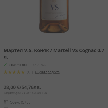
Преминете
към
Мартел V.S. Коняк / Martell VS Cognac 0.7
началото
л.
на
галерия
В наличност
SKU
929
със
Оценка:
(1)
|
Оцени продукта
снимки
100
100
% of
28,00 €
/
54,76лв.
Валутен курс: 1 EUR = 1.95583 BGN
Обем: 0.7 л.