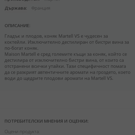
Държава
Франция
ОПИСАНИЕ:
Гладък и плодов, коняк Martell VS е чудесен за
коктейли. Изключително дестилиран от бистри вина за
по-богат коняк.
Maison Martell е сред големите къщи за коняк, който се
дестилира от изключително бистри вина, от които са
отстранени всички утайки. Тази специфичност помага
да се разкрият автентичните аромати на гроздето, което
води до щедрите плодови аромати на Martell VS.
ПОТРЕБИТЕЛСКИ МНЕНИЯ И ОЦЕНКИ:
Оцени продукта: