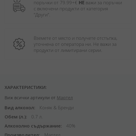
поръчки от 79.99+€ 
НЕ
 важи за поръчки 
с включени продукти от категория 
"Други". 
Вземете от място и получете отстъпка, 
уточнена от оператора ни. Не важи за 
продукти от лимитирани серии.
ХАРАКТЕРИСТИКИ:
Виж всички артикули от
Мартел
Вид алкохол
Коняк & Бренди
Обем (л.)
0.7 л.
Алкохолно съдържание
40%
Производител
Мартел