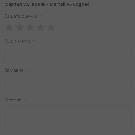
Мартел V.S. Коняк / Martell VS Cognac
Вашата оценка
1
2
3
4
5
star
stars
stars
stars
stars
Вашето име
Заглавиe
Мнение