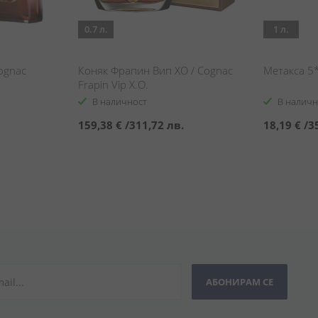
0.7 л.
1 л.
ognac
Коняк Фрапин Вип ХО / Cognac
Метакса 5*
Frapin Vip X.O.
В наличност
В наличн
159,38 €
/
311,72 лв.
18,19 €
/
3
АБОНИРАМ СЕ