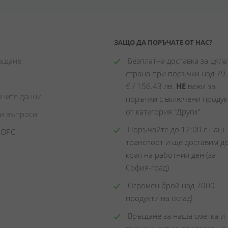
ЗАЩО ДА ПОРЪЧАТЕ ОТ НАС?
лащане
 Безплатна доставка за цялат
страна при поръчки над 79.
€ / 156.43 лв. 
НЕ
 важи за 
чните данни
поръчки с включени продукт
от категория "Други"
ни въпроси
 Поръчайте до 12:00 с наш 
 ОРС
транспорт и ще доставим до
края на работния ден (за 
София-град)
 Огромен брой над 7000 
продукти на склад! 
 Връщане за наша сметка и 