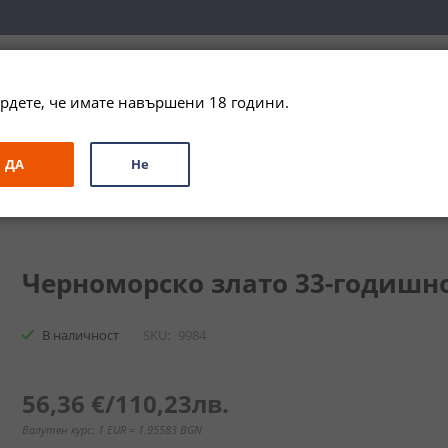
вка за цялата страна при поръчки на алкохол над 
79,99 € / 156
рдете, че имате навършени 18 години.
ЗА ПОДАРЪК
ПРОМО
СПЕЦИАЛНИ ПРЕДЛОЖЕНИЯ
МАРКИ
ДА
Не
ско злато 33YO Поморие / Chernomorsko zlato 33YO
Черноморско злато 33-годишно
В наличност
SKU
9984
56,36 €
/
110,23лв.
Валутен курс: 1 EUR = 1.95583 BGN