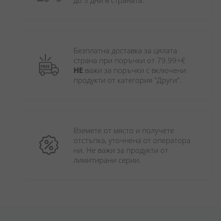
до 3 дни в страната.
Безплатна доставка за цялата 
страна при поръчки от 79.99+€ 
НЕ
 важи за поръчки с включени 
продукти от категория "Други". 
Вземете от място и получете 
отстъпка, уточнена от оператора 
ни. Не важи за продукти от 
лимитирани серии.