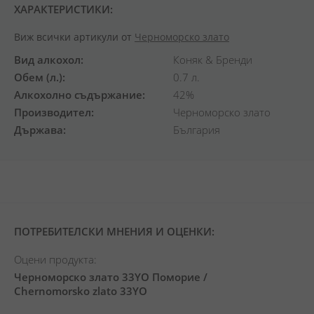
ХАРАКТЕРИСТИКИ:
Виж всички артикули от
Черноморско злато
Вид алкохол
Коняк & Бренди
Обем (л.)
0.7 л.
Алкохолно съдържание
42%
Производител
Черноморско злато
Държава
България
ПОТРЕБИТЕЛСКИ МНЕНИЯ И ОЦЕНКИ:
Оцени продукта:
Черноморско злато 33YO Поморие /
Chernomorsko zlato 33YO