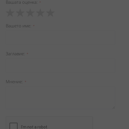
Вашата оценка
1
2
3
4
5
star
stars
stars
stars
stars
Вашето име
Заглавиe
Мнение