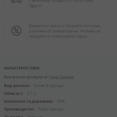
с включени продукти от категория 
"Други". 
Вземете от място и получете отстъпка, 
уточнена от оператора ни. Не важи за 
продукти от лимитирани серии.
ХАРАКТЕРИСТИКИ:
Виж всички артикули от
Торес Бренди
Вид алкохол
Коняк & Бренди
Обем (л.)
0.7 л.
Алкохолно съдържание
40%
Производител
Торес Бренди
Държава
Испания