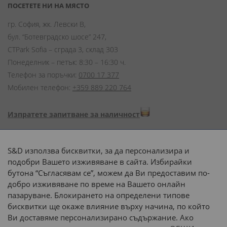
ПОСЕТЕТЕ НИ НА МЯСТО
гр. София, жк. Левски В,
бул. “Ботевградско шосе” 247,
CTPark Sofia – сграда 3, склад 303
Понеделник – петък: 8:30 – 16:30 ч.
Телефон за поръчки:
0700 17 377
Мобилен телефон:
+359 889 220 764
Изпратете запитване за наличност
Начини на плащане:
S&D използва бисквитки, за да персонализира и
подобри Вашето изживяване в сайта. Избирайки
бутона “Съгласявам се”, можем да Ви предоставим по-
добро изживяване по време на Вашето онлайн
пазаруване. Блокирането на определени типове
Доставка до адрес с:
бисквитки ще окаже влияние върху начина, по който
Ви доставяме персонализирано съдържание. Ако
 или 
наш транспорт