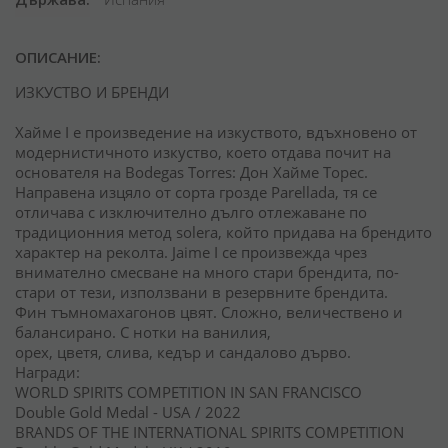
ОПИСАНИЕ:
ИЗКУСТВО И БРЕНДИ
Хайме I е произведение на изкуството, вдъхновено от
модернистичното изкуство, което отдава почит на
основателя на Bodegas Torres: Дон Хайме Торес.
Направена изцяло от сорта грозде Parellada, тя се
отличава с изключително дълго отлежаване по
традиционния метод solera, който придава на брендито
характер на реколта. Jaime I се произвежда чрез
внимателно смесване на много стари брендита, по-
стари от тези, използвани в резервните брендита.
Фин тъмномахагонов цвят. Сложно, величествено и
балансирано. С нотки на ванилия,
орех, цветя, слива, кедър и сандалово дърво.
Награди:
WORLD SPIRITS COMPETITION IN SAN FRANCISCO
Double Gold Medal - USA / 2022
BRANDS OF THE INTERNATIONAL SPIRITS COMPETITION