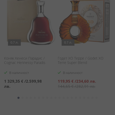
0.7 л.
0.7 л.
Коняк Хенеси Парадис /
Годет ХО Терре / Godet XO
К
Cognac Hennessy Paradis
Terre Super Blend
Me
В наличност
В наличност
Специална
1 329,35 €
/
2.599,98
119,95 €
/
234,60 лв.
2
цена
лв.
144,65 €
/
282,91 лв.