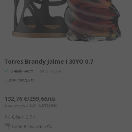
Преминете
към
Torres Brandy Jaime I 30YO 0.7
началото
В наличност
SKU
10869
на
галерия
Оцени продукта
със
снимки
132,76 €
/
259,66лв.
Валутен курс: 1 EUR = 1.95583 BGN
Обем: 0.7 л.
Брой в кашон: 6 бр.