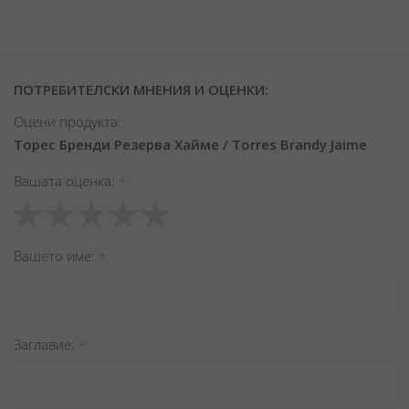
ПОТРЕБИТЕЛСКИ МНЕНИЯ И ОЦЕНКИ:
Оцени продукта:
Торес Бренди Резерва Хайме / Torres Brandy Jaime
Вашата оценка
1
2
3
4
5
star
stars
stars
stars
stars
Вашето име
Заглавиe