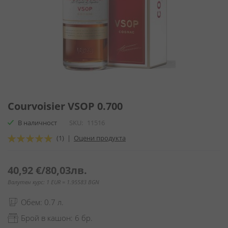
Преминете
към
Courvoisier VSOP 0.700
началото
В наличност
SKU
11516
на
галерия
Оценка:
(1)
|
Оцени продукта
със
100
100
% of
снимки
40,92 €
/
80,03лв.
Валутен курс: 1 EUR = 1.95583 BGN
Обем: 0.7 л.
Брой в кашон: 6 бр.