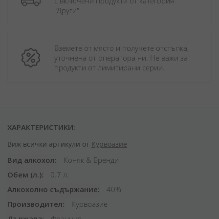
с включени продукти от категория 
"Други". 
Вземете от място и получете отстъпка, 
уточнена от оператора ни. Не важи за 
продукти от лимитирани серии.
ХАРАКТЕРИСТИКИ:
Виж всички артикули от
Курвоазие
Вид алкохол
Коняк & Бренди
Обем (л.)
0.7 л.
Алкохолно съдържание
40%
Производител
Курвоазие
Държава
Франция