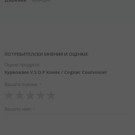
ПОТРЕБИТЕЛСКИ МНЕНИЯ И ОЦЕНКИ:
Оцени продукта:
Курвоазие V.S.O.P Коняк / Cognac Courvoisier
Вашата оценка
1
2
3
4
5
star
stars
stars
stars
stars
Вашето име