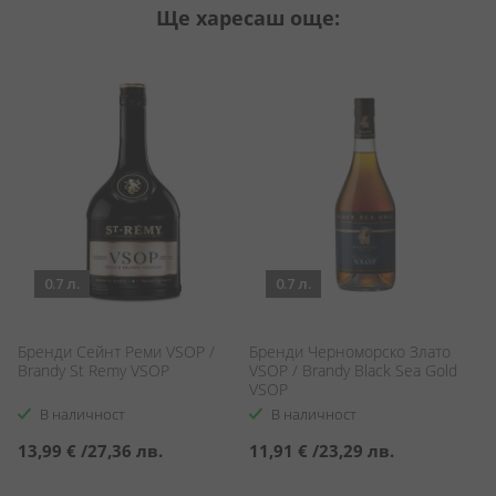
Ще харесаш още:
0.7 л.
0.7 л.
Бренди Сейнт Реми VSOP /
Бренди Черноморско Злато
К
Brandy St Remy VSOP
VSOP / Brandy Black Sea Gold
M
VSOP
В наличност
В наличност
13,99 €
/
27,36 лв.
11,91 €
/
23,29 лв.
2