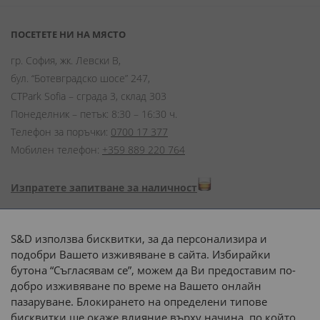
ПОСЕТЕТЕ НИ НА МЯСТО
гр. София, жк. Левски В,
бул. “Ботевградско шосе” 247,
CTPark Sofia – сграда 3, склад 303
Понеделник – петък: 8:30 – 16:30 ч.
Телефон за поръчки:
0700 17 377
Мобилен телефон:
+359 889 220 764
Изпратете запитване за наличност
Начини на плащане:
S&D използва бисквитки, за да персонализира и
подобри Вашето изживяване в сайта. Избирайки
бутона “Съгласявам се”, можем да Ви предоставим по-
добро изживяване по време на Вашето онлайн
пазаруване. Блокирането на определени типове
Доставка до адрес с:
бисквитки ще окаже влияние върху начина, по който