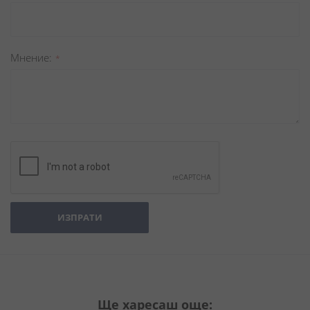
Мнение
ИЗПРАТИ
Ще харесаш още: