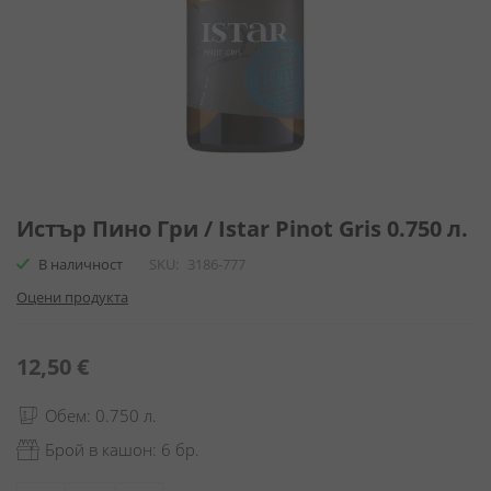
Преминете
към
Истър Пино Гри / Istar Pinot Gris 0.750 л.
началото
В наличност
SKU
3186-777
на
галерия
Оцени продукта
със
снимки
12,50 €
Обем: 0.750 л.
Брой в кашон: 6 бр.