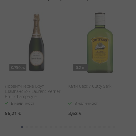
0.750 л.
0.2 л.
n
Лорент-Перие Брут
Къти Сарк / Cutty Sark
В
Шампанско / Laurent-Perrier
Ro
Brut Champagne
В наличност
В наличност
56,21 €
3,62 €
1