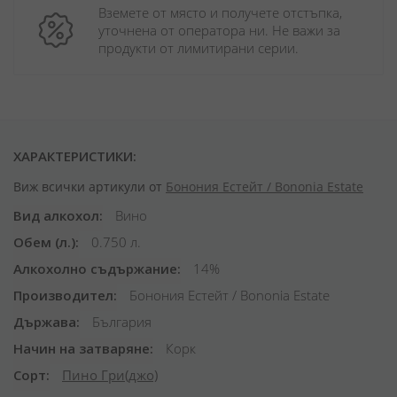
Вземете от място и получете отстъпка, 
уточнена от оператора ни. Не важи за 
продукти от лимитирани серии.
ХАРАКТЕРИСТИКИ:
Виж всички артикули от
Бонония Естейт / Bononia Estate
Вид алкохол
Вино
Обем (л.)
0.750 л.
Алкохолно съдържание
14%
Производител
Бонония Естейт / Bononia Estate
Държава
България
Начин на затваряне
Корк
Сорт
Пино Гри(джо)