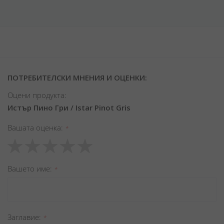
ПОТРЕБИТЕЛСКИ МНЕНИЯ И ОЦЕНКИ:
Оцени продукта:
Истър Пино Гри / Istar Pinot Gris
Вашата оценка
1
2
3
4
5
star
stars
stars
stars
stars
Вашето име
Заглавиe