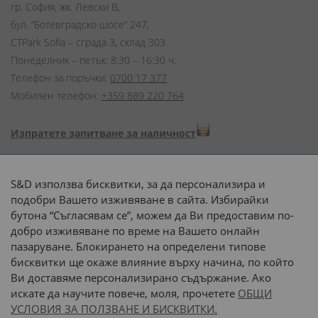
гр. София, жк. Левски В,
бул. “Ботевградско шосе” 247,
CTPark Sofia – сграда 3, склад 303
Понеделник – петък: 8:30 – 16:30 ч.
Телефон за поръчки:
0700 17 377
Мобилен телефон:
+359 889 220 764
Изпратете запитване за наличност
Начини на плащане:
S&D използва бисквитки, за да персонализира и
подобри Вашето изживяване в сайта. Избирайки
бутона “Съгласявам се”, можем да Ви предоставим по-
добро изживяване по време на Вашето онлайн
пазаруване. Блокирането на определени типове
Доставка до адрес с:
бисквитки ще окаже влияние върху начина, по който
Ви доставяме персонализирано съдържание. Ако
 или 
наш транспорт
искате да научите повече, моля, прочетете
ОБЩИ
УСЛОВИЯ ЗА ПОЛЗВАНЕ И БИСКВИТКИ.