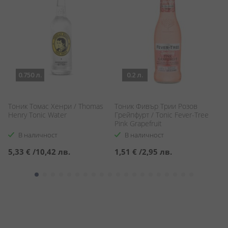
0.750 л.
0.2 л.
Тоник Томас Хенри / Thomas
Тоник Фивър Трии Розов
С
Henry Tonic Water
Грейпфурт / Tonic Fever-Tree
П
Pink Grapefruit
L
& 
В наличност
В наличност
5,33 €
/
10,42 лв.
1,51 €
/
2,95 лв.
1