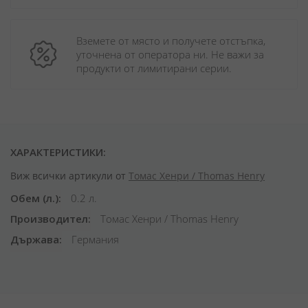
Вземете от място и получете отстъпка, 
уточнена от оператора ни. Не важи за 
продукти от лимитирани серии.
ХАРАКТЕРИСТИКИ:
Виж всички артикули от
Томас Хенри / Thomas Henry
Обем (л.)
0.2 л.
Производител
Томас Хенри / Thomas Henry
Държава
Германия