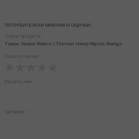
ПОТРЕБИТЕЛСКИ МНЕНИЯ И ОЦЕНКИ:
Оцени продукта:
Томас Хенри Манго / Thomas Henry Mystic Mango
Вашата оценка
1
2
3
4
5
star
stars
stars
stars
stars
Вашето име
Заглавиe