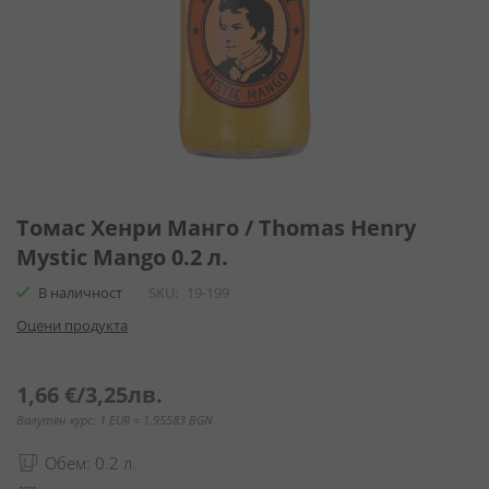
Преминете
към
Томас Хенри Манго / Thomas Henry
началото
Mystic Mango 0.2 л.
на
галерия
В наличност
SKU
19-199
със
Оцени продукта
снимки
1,66 €
/
3,25лв.
Валутен курс: 1 EUR = 1.95583 BGN
Обем: 0.2 л.