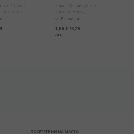
ентс / Three
Томас Хенри Диня /
 Two Cents
Thomas Henry
Watermelon
ост
В наличност
99
1,66 €
/
3,25
лв.
ПОСЕТЕТЕ НИ НА МЯСТО