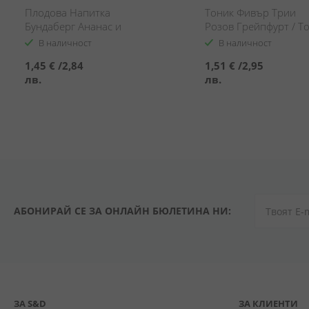
Плодова Напитка
Тоник Фивър Трии
Бундаберг Ананас и
Розов Грейпфурт / To
Кокос / Bundaberg
Fever-Tree Pink
В наличност
В наличност
Pineapple & Coconut
Grapefruit
1,45 €
/
2,84
1,51 €
/
2,95
лв.
лв.
АБОНИРАЙ СЕ ЗА ОНЛАЙН БЮЛЕТИНА НИ:
ЗА S&D
ЗА КЛИЕНТИ