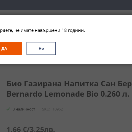
вка за цялата страна при поръчки на алкохол над 
79,99 € / 156
рдете, че имате навършени 18 години.
ЗА ПОДАРЪК
ПРОМО
СПЕЦИАЛНИ ПРЕДЛОЖЕНИЯ
МАРКИ
ДА
Не
итки
Био Газирана Напитка Сан Бернардо Лимонада / San Bernard
Био Газирана Напитка Сан Бер
Bernardo Lemonade Bio 0.260 л.
В наличност
SKU
10962
1,66 €
/
3,25лв.