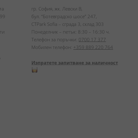
а 
гр. София, жк. Левски В,
99 
бул. “Ботевградско шосе” 247,
CTPark Sofia – сграда 3, склад 303
и 
Понеделник – петък: 8:30 – 16:30 ч.
Телефон за поръчки:
0700 17 377
Мобилен телефон:
+359 889 220 764
 
Изпратете запитване за наличност