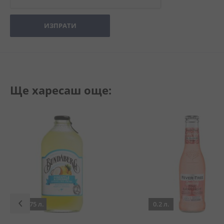
ИЗПРАТИ
Ще харесаш още:
0.375 л.
0.2 л.