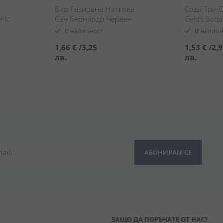
Био Газирана Напитка
Сода Три С
nic
Сан Бернардо Червен
Cents Soda
Портокал / San Bernardo
Plain
В наличност
В наличн
Red Orange Bio
1,66 €
/
3,25
1,53 €
/
2,
лв.
лв.
АБОНИРАМ СЕ
ЗАЩО ДА ПОРЪЧАТЕ ОТ НАС?