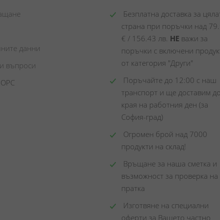
лащане
 Безплатна доставка за цялат
страна при поръчки над 79.
€ / 156.43 лв. 
НЕ
 важи за 
чните данни
поръчки с включени продукт
от категория "Други"
ни въпроси
 Поръчайте до 12:00 с наш 
 ОРС
транспорт и ще доставим до
края на работния ден (за 
София-град)
 Огромен брой над 7000 
продукти на склад! 
 Връщане за наша сметка и 
възможност за проверка на 
пратка
 Изготвяне на специални 
оферти за Вашето частно 