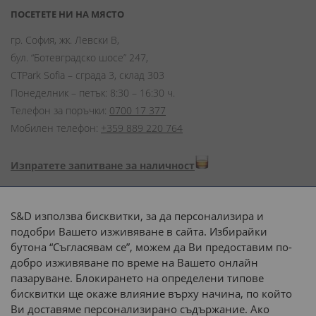
ПОСЕТЕТЕ НИ НА МЯСТО
гр. София, жк. Левски В,
бул. “Ботевградско шосе” 247,
CTPark Sofia – сграда 3, склад 303
Понеделник – петък: 8:30 – 16:30 ч.
Телефон за поръчки:
0700 17 377
Мобилен телефон:
+359 889 220 764
Изпратете запитване за наличност
Начини на плащане:
S&D използва бисквитки, за да персонализира и
подобри Вашето изживяване в сайта. Избирайки
бутона “Съгласявам се”, можем да Ви предоставим по-
добро изживяване по време на Вашето онлайн
пазаруване. Блокирането на определени типове
Доставка до адрес с:
бисквитки ще окаже влияние върху начина, по който
Ви доставяме персонализирано съдържание. Ако
 или 
наш транспорт