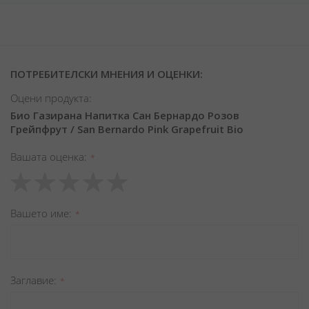
ПОТРЕБИТЕЛСКИ МНЕНИЯ И ОЦЕНКИ:
Оцени продукта:
Био Газирана Напитка Сан Бернардо Розов
Грейпфрут / San Bernardo Pink Grapefruit Bio
Вашата оценка
1
2
3
4
5
star
stars
stars
stars
stars
Вашето име
Заглавиe