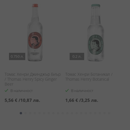
0.750 л.
0.2 л.
Томас Хенри Джинджър Биър
Томас Хенри Ботаникал /
То
/ Thomas Henry Spicy Ginger
Thomas Henry Botanical
Sa
Beer
В наличност
В наличност
5,56 €
/
10,87 лв.
1,66 €
/
3,25 лв.
1