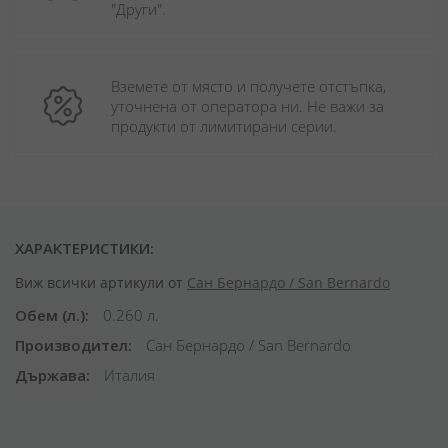
"Други". 
Вземете от място и получете отстъпка, 
уточнена от оператора ни. Не важи за 
продукти от лимитирани серии.
ХАРАКТЕРИСТИКИ:
Виж всички артикули от
Сан Бернардо / San Bernardo
Обем (л.)
0.260 л.
Производител
Сан Бернардо / San Bernardo
Държава
Италия