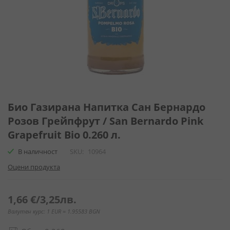
Преминете
към
Био Газирана Напитка Сан Бернардо
началото
Розов Грейпфрут / San Bernardo Pink
на
Grapefruit Bio 0.260 л.
галерия
със
В наличност
SKU
10964
снимки
Оцени продукта
1,66 €
/
3,25лв.
Валутен курс: 1 EUR = 1.95583 BGN