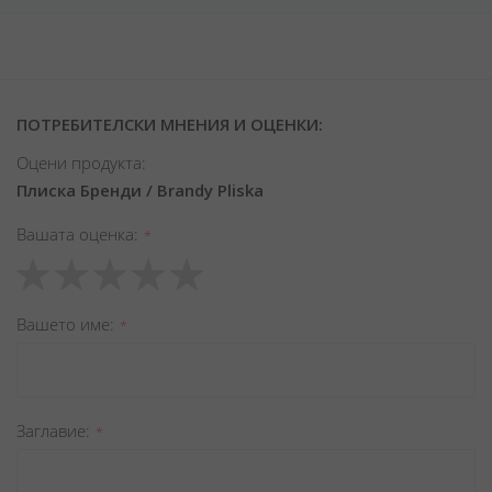
ПОТРЕБИТЕЛСКИ МНЕНИЯ И ОЦЕНКИ:
Оцени продукта:
Плиска Бренди / Brandy Pliska
Вашата оценка
1
2
3
4
5
star
stars
stars
stars
stars
Вашето име
Заглавиe