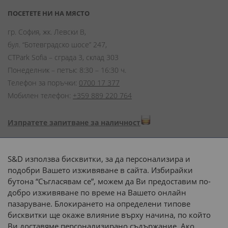
ПОСЕТЕТЕ НИ НА МЯСТО
гр. София, жк. Левски В,
бул. “Ботевградско шосе” 247,
CTPark Sofia – сграда 3, склад 303
Понеделник – петък: 8:30 – 16:30 ч.
Телефон за поръчки:
0700 17 377
Мобилен телефон:
+359 889 220 764
Изпратете запитване за наличност
Начини на плащане:
S&D използва бисквитки, за да персонализира и
подобри Вашето изживяване в сайта. Избирайки
бутона “Съгласявам се”, можем да Ви предоставим по-
добро изживяване по време на Вашето онлайн
пазаруване. Блокирането на определени типове
Доставка до адрес с:
бисквитки ще окаже влияние върху начина, по който
Ви доставяме персонализирано съдържание. Ако