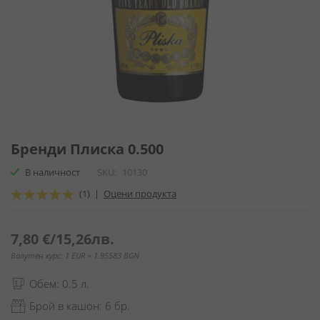
Преминете
към
Бренди Плиска 0.500
началото
В наличност
SKU
10130
на
галерия
Оценка:
(1)
|
Оцени продукта
със
100
100
% of
снимки
7,80 €
/
15,26лв.
Валутен курс: 1 EUR = 1.95583 BGN
Обем: 0.5 л.
Брой в кашон: 6 бр.