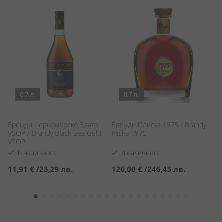
0.7 л.
0.7 л.
Бренди Черноморско Злато
Бренди Плиска 1975 / Brandy
К
VSOP / Brandy Black Sea Gold
Pliska 1975
X.
VSOP
В наличност
В наличност
11,91 €
/
23,29 лв.
126,00 €
/
246,43 лв.
1