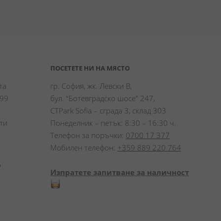
ПОСЕТЕТЕ НИ НА МЯСТО
а 
гр. София, жк. Левски В,
99 
бул. “Ботевградско шосе” 247,
CTPark Sofia – сграда 3, склад 303
и 
Понеделник – петък: 8:30 – 16:30 ч.
Телефон за поръчки:
0700 17 377
Мобилен телефон:
+359 889 220 764
 
Изпратете запитване за наличност