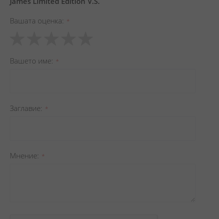
James Limited Edition V.S.
Вашата оценка
1
2
3
4
5
star
stars
stars
stars
stars
Вашето име
Заглавиe
Мнение