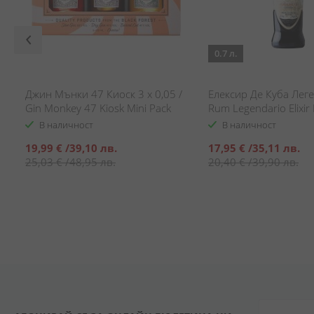
0.7 л.
и
Джин Мънки 47 Киоск 3 x 0,05 /
Елексир Де Куба Лег
Gin Monkey 47 Kiosk Mini Pack
Rum Legendario Elixir
В наличност
В наличност
Специална
Специална
19,99 €
/
39,10 лв.
17,95 €
/
35,11 лв.
цена
цена
25,03 €
/
48,95 лв.
20,40 €
/
39,90 лв.