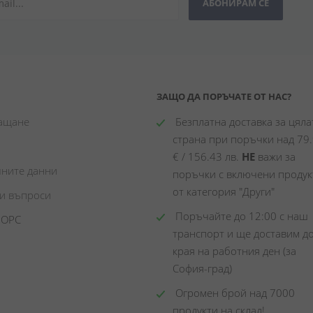
АБОНИРАМ СЕ
ЗАЩО ДА ПОРЪЧАТЕ ОТ НАС?
лащане
 Безплатна доставка за цялат
страна при поръчки над 79.
€ / 156.43 лв. 
НЕ
 важи за 
чните данни
поръчки с включени продукт
от категория "Други"
ни въпроси
 Поръчайте до 12:00 с наш 
 ОРС
транспорт и ще доставим до
края на работния ден (за 
София-град)
 Огромен брой над 7000 
продукти на склад! 