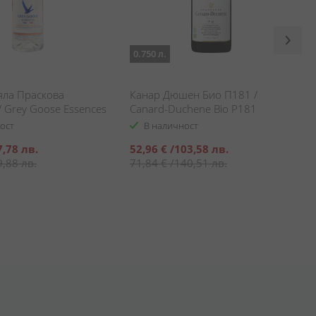
0.750 л.
яла Праскова
Канар Дюшен Био П181 /
 Grey Goose Essences
Canard-Duchene Bio P181
h & Rosmary
ост
В наличност
Специална
7,78 лв.
52,96 €
/
103,58 лв.
цена
9,88 лв.
71,84 €
/
140,51 лв.