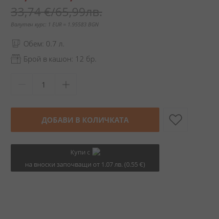
цена
33,74 €
/
65,99лв.
Валутен курс: 1 EUR = 1.95583 BGN
Обем: 0.7 л.
Брой в кашон: 12 бр.
ДОБАВИ В КОЛИЧКАТА
Купи с
на вноски започващи от 1.07 лв. (0.55 €)