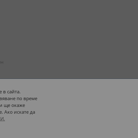
н 
 в сайта.
вяване по време
 или 
наш транспорт
и ще окаже
. Ако искате да
Последвайте ни:
И.