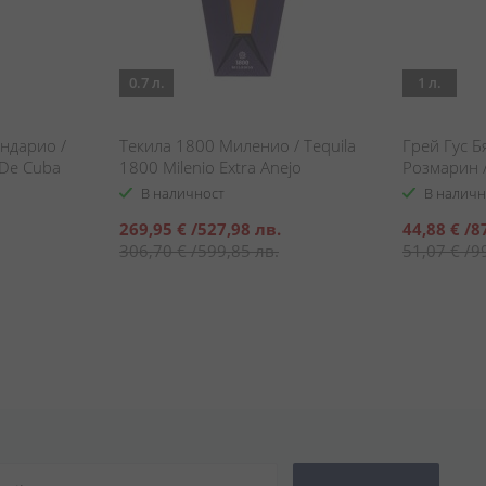
0.7 л.
1 л.
ендарио /
Текила 1800 Миленио / Tequila
Грей Гус Б
 De Cuba
1800 Milenio Extra Anejo
Розмарин /
White Peac
В наличност
В наличн
Специална
Специална
269,95 €
/
527,98 лв.
44,88 €
/
8
цена
цена
306,70 €
/
599,85 лв.
51,07 €
/
9