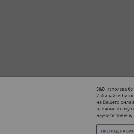
S&D използва би
Избирайки бутон
Начини на плащане:
на Вашето онлай
влияние върху н
научите повече,
ПРЕГЛЕД НА БИ