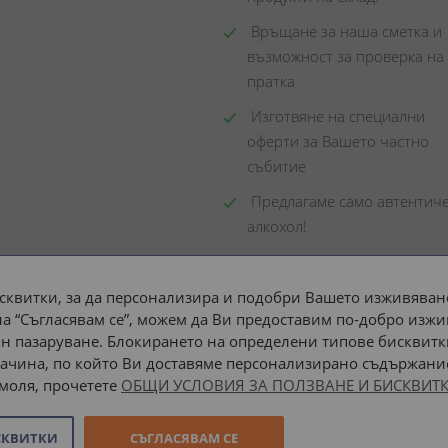
 Връщане за наша сметка и 
възможност за проверка на 
пратка
 Изготвяне на специални 
оферти за Вашето частно 
събитие
 Предлагаме само автентиче
алкохол!
сквитки, за да персонализира и подобри Вашето изживяване
а “Съгласявам се”, можем да Ви предоставим по-добро изжи
Доставка до адрес с:
н пазаруване. Блокирането на определени типове бисквитк
ачина, по който Ви доставяме персонализирано съдържание
 моля, прочетете
ОБЩИ УСЛОВИЯ ЗА ПОЛЗВАНЕ И БИСКВИТК
СКВИТКИ
СЪГЛАСЯВАМ СЕ