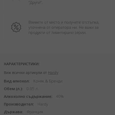
"Други". 
Вземете от място и получете отстъпка, 
уточнена от оператора ни. Не важи за 
продукти от лимитирани серии.
ХАРАКТЕРИСТИКИ:
Виж всички артикули от
Hardy
Вид алкохол
Коняк & Бренди
Обем (л.)
0.05 л.
Алкохолно съдържание
40%
Производител
Hardy
Държава
Франция