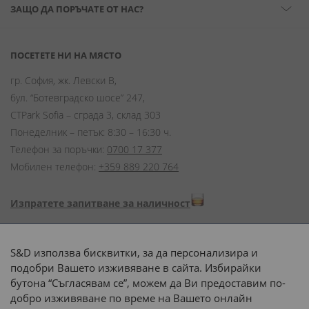
ЗАЩО ДА ПОРЪЧАТЕ ОТ НАС?
ПОСЕТЕТЕ НИ НА МЯСТО
гр. София, жк. Левски В,
бул. “Ботевградско шосе” 247,
CTPark Sofia – сграда 3, склад 303
Понеделник – петък: 8:30 – 16:30 ч.
Телефон за поръчки:
0700 17 377
Мобилен телефон:
+359 889 220 764
Изпратете запитване за наличност
Начини на плащане:
S&D използва бисквитки, за да персонализира и
подобри Вашето изживяване в сайта. Избирайки
бутона “Съгласявам се”, можем да Ви предоставим по-
добро изживяване по време на Вашето онлайн