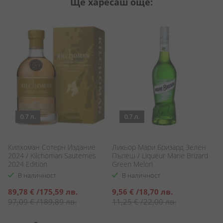
Ще харесаш още:
0.7 л.
0.7 л.
Килхоман Сотерн Издание
Ликьор Мари Бризард Зелен
Б
2024 / Kilchoman Sauternes
Пъпеш / Liqueur Marie Brizard
/ 
2024 Edition
Green Melon
C
В наличност
В наличност
Специална
Специална
С
89,78 €
/
175,59 лв.
9,56 €
/
18,70 лв.
2
цена
цена
ц
97,09 €
/
189,89 лв.
11,25 €
/
22,00 лв.
2