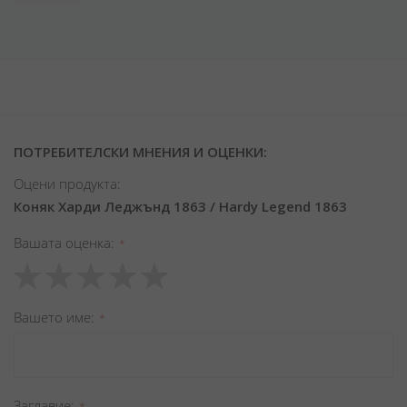
ПОТРЕБИТЕЛСКИ МНЕНИЯ И ОЦЕНКИ:
Оцени продукта:
Коняк Харди Леджънд 1863 / Hardy Legend 1863
Вашата оценка
1
2
3
4
5
star
stars
stars
stars
stars
Вашето име
Заглавиe