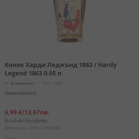
Преминете
към
Коняк Харди Леджънд 1863 / Hardy
началото
Legend 1863 0.05 л.
на
галерия
В наличност
SKU
8368
със
Оцени продукта
снимки
Специална
6,99 €
/
13,67лв.
цена
8,13 €
/
15,90лв.
Валутен курс: 1 EUR = 1.95583 BGN