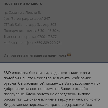
ПОСЕТЕТЕ НИ НА МЯСТО
гр. София, жк. Левски В,
бул. “Ботевградско шосе” 247,
CTPark Sofia – сграда 3, склад 303
Понеделник – петък: 8:30 – 16:30 ч.
Телефон за поръчки:
0700 17 377
Мобилен телефон:
+359 889 220 764
Изпратете запитване за наличност
Начини на плащане:
S&D използва бисквитки, за да персонализира и
подобри Вашето изживяване в сайта. Избирайки
бутона “Съгласявам се”, можем да Ви предоставим по-
добро изживяване по време на Вашето онлайн
пазаруване. Блокирането на определени типове
Доставка до адрес с:
бисквитки ще окаже влияние върху начина, по който
Ви доставяме персонализирано съдържание. Ако
 или 
наш транспорт