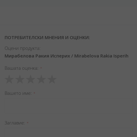
ПОТРЕБИТЕЛСКИ МНЕНИЯ И ОЦЕНКИ:
Оцени продукта:
Мирабелова Ракия Исперих / Mirabelova Rakia Isperih
Вашата оценка
1
2
3
4
5
star
stars
stars
stars
stars
Вашето име
Заглавиe