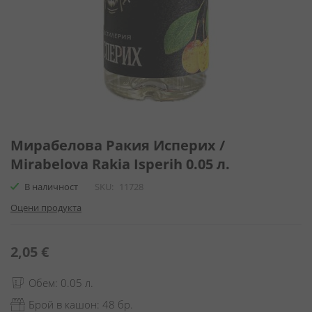
Преминете
към
Мирабелова Ракия Исперих /
началото
Mirabelova Rakia Isperih 0.05 л.
на
галерия
В наличност
SKU
11728
със
Оцени продукта
снимки
2,05 €
Обем: 0.05 л.
Брой в кашон: 48 бр.