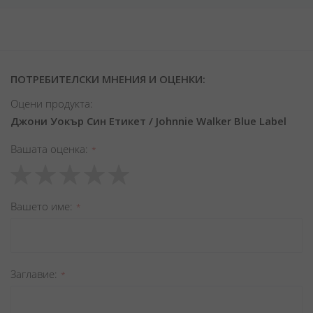
ПОТРЕБИТЕЛСКИ МНЕНИЯ И ОЦЕНКИ:
Оцени продукта:
Джони Уокър Син Етикет / Johnnie Walker Blue Label
Вашата оценка
1
2
3
4
5
star
stars
stars
stars
stars
Вашето име
Заглавиe