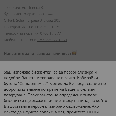
гр. София, жк. Левски В,
бул. “Ботевградско шосе” 247,
CTPark Sofia – сграда 3, склад 303
Понеделник – петък: 8:30 – 16:30 ч.
Телефон за поръчки:
0700 17 377
Мобилен телефон:
+359 889 220 764
Изпратете запитване за наличност
Начини на плащане:
S&D използва бисквитки, за да персонализира и
подобри Вашето изживяване в сайта. Избирайки
бутона “Съгласявам се”, можем да Ви предоставим по-
добро изживяване по време на Вашето онлайн
пазаруване. Блокирането на определени типове
Доставка до адрес с:
бисквитки ще окаже влияние върху начина, по който
Ви доставяме персонализирано съдържание. Ако
 или 
наш транспорт
искате да научите повече, моля, прочетете
ОБЩИ