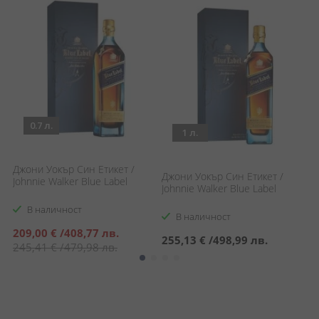
0.7 л.
1 л.
Джони Уокър Син Етикет /
Джони Уокър Син Етикет /
Д
Johnnie Walker Blue Label
Johnnie Walker Blue Label
Ч
L
В наличност
В наличност
Специална
209,00 €
/
408,77 лв.
255,13 €
/
498,99 лв.
2
цена
245,41 €
/
479,98 лв.