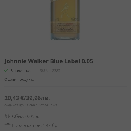
Преминете
към
Johnnie Walker Blue Label 0.05
началото
В наличност
SKU
12385
на
галерия
Оцени продукта
със
снимки
20,43 €
/
39,96лв.
Валутен курс: 1 EUR = 1.95583 BGN
Обем: 0.05 л.
Брой в кашон: 192 бр.