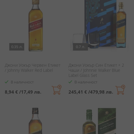
0.35 л.
0.7 л.
Джони Уокър Червен Етикет
Джони Уокър Син Етикет + 2
/ Johnny Walker Red Label
Чаши / Johnnie Walker Blue
Label Glass Set
В наличност
В наличност
8,94 €
/
17,49 лв.
245,41 €
/
479,98 лв.