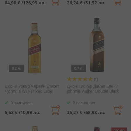
64,90 €
/
126,93 лв.
26,24 €
/
51,32 лв.
0.2 л.
0.7 л.
Оценка:
(1)
100%
Джони Уокър Червен Етикет
Джони Уокър Дабъл Блек /
/ Johnnie Walker Red Label
Johnnie Walker Double Black
В наличност
В наличност
5,62 €
/
10,99 лв.
35,27 €
/
68,98 лв.
ПРОМО