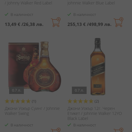
/ Johnny Walker Red Label
Johnnie Walker Blue Label
В наличност
В наличност
13,49 €
/
26,38 лв.
255,13 €
/
498,99 лв.
0.7 л.
0.7 л.
Оценка:
Оценка:
(1)
(2)
100%
100%
Джони Уокър Суинг / Johnnie
Джони Уокър 12г. Черен
Walker Swing
Етикет / Johnnie Walker 12YO
Black Label
В наличност
В наличност