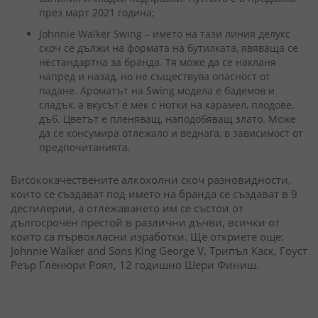
през март 2021 година;
Johnnie Walker Swing – името на тази линия делукс
скоч се дължи на формата на бутилката, явяваща се
нестандартна за бранда. Тя може да се накланя
напред и назад, но не съществува опасност от
падане. Ароматът на Swing модела е бадемов и
сладък, а вкусът е мек с нотки на карамел, плодове,
дъб. Цветът е пленяващ, наподобяващ злато. Може
да се консумира отлежало и веднага, в зависимост от
предпочитанията.
Висококачествените алкохолни скоч разновидности,
които се създават под името на бранда се създават в 9
дестилерии, а отлежаването им се състои от
дългосрочен престой в различни дъчви, всички от
които са първокласни изработки. Ще откриете още:
Johnnie Walker and Sons King George V, Трипъл Каск, Гоуст
Реър Гленюри Роял, 12 годишно Шери Финиш.