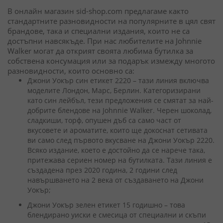
В онлайн магазин sid-shop.com предлагаме както
стандартните разновидности на популярните в цял свят
брандове, така и специални издания, които не са
достъпни навсякъде. При нас любителите на Johnnie
Walker могат да открият своята любима бутилка за
собствена консумация или за подарък измежду многото
разновидности, които основно са:
Джони Уокър син етикет 2220 – тази линия включва
моделите Лондон, Марс, Берлин. Категоризирани
като син лейбъл, тези предложения се смятат за най-
добрите блендове на Johnnie Walker. Черен шоколад,
сладкиши, торф, опушен дъб са само част от
вкусовете и ароматите, които ще докоснат сетивата
ви само след първото вкусване на Джони Уокър 2220.
Всяко издание, което е достойно да се нарече така,
притежава сериен номер на бутилката. Тази линия е
създадена през 2020 година, 2 години след
навършването на 2 века от създаването на Джони
Уокър;
Джони Уокър зелен етикет 15 годишно – това
блендирано уиски е смесица от специални и скъпи