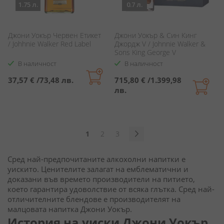
1.75 л.
0.7 л.
Джони Уокър Червен Етикет
Джони Уокър & Син Кинг
/ Johhnie Walker Red Label
Джордж V / Johnnie Walker &
Sons King George V
В наличност
В наличност
37,57 €
/
73,48 лв.
715,80 €
/
1.399,98
лв.
Страница
В
Страница
Страница
1
2
3
момента
Страница
Продължи
Сред най-предпочитаните алкохолни напитки е
четете
уискито. Ценителите залагат на емблематични и
страница
доказани във времето производители на питието,
което гарантира удоволствие от всяка глътка. Сред най-
отличителните блендове е производителят на
малцовата напитка Джони Уокър.
История на уиски Джони Уокър