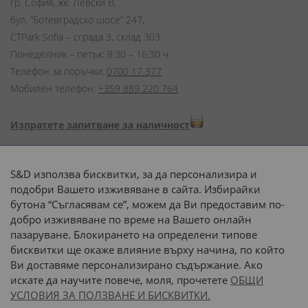
гр. София, жк. Левски В,
бул. “Ботевградско шосе” 247,
CTPark Sofia – сграда 3, склад 303
Понеделник – петък: 8:30 – 16:30 ч.
Телефон за поръчки:
0700 17 377
Мобилен телефон:
+359 889 220 764
Изпратете запитване за наличност
Начини на плащане:
S&D използва бисквитки, за да персонализира и
подобри Вашето изживяване в сайта. Избирайки
бутона “Съгласявам се”, можем да Ви предоставим по-
добро изживяване по време на Вашето онлайн
пазаруване. Блокирането на определени типове
Доставка до адрес с:
бисквитки ще окаже влияние върху начина, по който
Ви доставяме персонализирано съдържание. Ако
 или 
наш транспорт
искате да научите повече, моля, прочетете
ОБЩИ
УСЛОВИЯ ЗА ПОЛЗВАНЕ И БИСКВИТКИ.