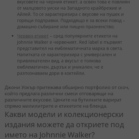
вкусовете на черния етикет, а освен това е повлиян
от малцовото уиски на Западното крайбрежие и
Айлей. То се характеризира с вкусове на пушек и
горящи подправки. Подходящо е за всеки повод –
домашно събиране или пищно празненство;
Червен етикет
– сред популярните етикети на
Johnnie Walker е червеният. Red label е първият
представител на емблематичната марка в света.
Напитката се характеризира с универсален и
привлекателен вид, а вкусът е толкова
емблематичен, дързък и уникален, че е
разпознаваем дори в коктейли.
Джони Уокър притежава обширно портфолио от скоч,
който предлага различни смеси отговарящи на
различните вкусове. Цените на бутилките варират
спрямо милилитрите и етикетите на бленда.
Какви модели и колекционерски
издания можете да откриете под
името на Johnnie Walker?