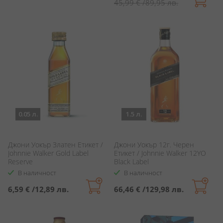
цена
45,99 €
/
89,95 лв.
0.05 л.
1.5 л.
Джони Уокър Златен Етикет /
Джони Уокър 12г. Черен
Johnnie Walker Gold Label
Етикет / Johnnie Walker 12YO
Reserve
Black Label
В наличност
В наличност
6,59 €
/
12,89 лв.
66,46 €
/
129,98 лв.