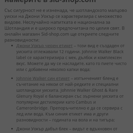
Със сигурност не е изненада, че шотландското малцово
уиски на Джони Уокър се характеризира с множество
видове. Неслучайно напитката е национална за
Шотландия и е широко предпочитана по целия свят. В
онлайн магазин Sid-shop.com ще откриете следните
разновидности:
Джони Уокър черен етикет
– този вид е създаден от
уискита отлежавали 12 години. Johnnie Walker Black
label се характеризира с мек, дълбок и комплексен
вкус. Можете да му се насладите, като го пиете чисто
или с добавени няколко капки вода;
Johnnie Walker син етикет
– изтънченият бленд е
съчетание на някои от най-редките и специални
шотландски уискита. Johnnie Walker Ghost & Rare
Glenury Royal е балансиран със зърнени уискита от
популярни дестилерии като Cambus и
Cameronbridge. Препоръчително е да се сервира с
лед или вода. Към синия етикет има и други
разновидности – годината на вола и на тигъра;
Джони Уокър дабъл блек – видът е вдъхновен от