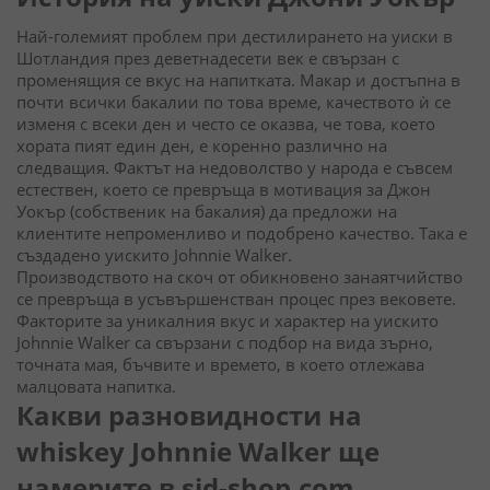
Най-големият проблем при дестилирането на уиски в
Шотландия през деветнадесети век е свързан с
променящия се вкус на напитката. Макар и достъпна в
почти всички бакалии по това време, качеството ѝ се
изменя с всеки ден и често се оказва, че това, което
хората пият един ден, е коренно различно на
следващия. Фактът на недоволство у народа е съвсем
естествен, което се превръща в мотивация за Джон
Уокър (собственик на бакалия) да предложи на
клиентите непроменливо и подобрено качество. Така е
създадено уискито Johnnie Walker.
Производството на скоч от обикновено занаятчийство
се превръща в усъвършенстван процес през вековете.
Факторите за уникалния вкус и характер на уискито
Johnnie Walker са свързани с подбор на вида зърно,
точната мая, бъчвите и времето, в което отлежава
малцовата напитка.
Какви разновидности на
whiskey Johnnie Walker ще
намерите в sid-shop.com