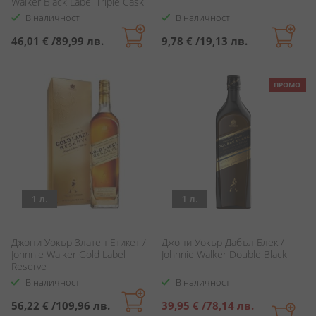
Walker Black Label Triple Cask
12YO
В наличност
В наличност
46,01 €
/
89,99 лв.
9,78 €
/
19,13 лв.
ПРОМО
1 л.
1 л.
Джони Уокър Златен Етикет /
Джони Уокър Дабъл Блек /
Johnnie Walker Gold Label
Johnnie Walker Double Black
Reserve
В наличност
В наличност
Специална
56,22 €
/
109,96 лв.
39,95 €
/
78,14 лв.