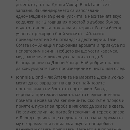
досега, вкусът на Джони Уокър Black Label се е
запазил. За блендирането са използвани
едномалцови и зърнени уискита, а наситеният вкус
се дължи на 12 годишния престой в дъбова бъчва,
където течността отлежава и съзрява. В този бленд
участват рекорден брой уискита – 40, които
принадлежат на 29 шотландски дестилерии. Тази
богата комбинация подхранва аромата и привкуса по
неповторим начин. Небцето ви ще усети карамел,
мед, ванилия и леко опушена нотка на дъб,
благодарение на Джони Уокър. Най-добрият начин
да консумирате това произведение е чисто или с лед;
Johnnie Blond – любителите на марката Джони Уокър
могат да се зарадват на едно от най-новите
попълнения към богатото портфолио. Блонд
версията притежава мекота, която е едновременно
позната и нова за Walker линиите. Скочът е плодов и
приятен, пуснат за проба в няколко държави в света.
По всичко личи, че потребителският интерес е висок
и Блонд версията ще се докаже на пазара. Ароматът
му е карамелен и ванилов, а вкусът наподобява
ванилия и сладки подправки. Пуснато е в продажба