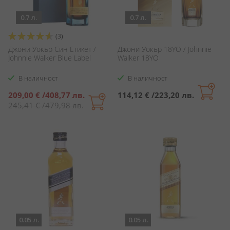
0.7 л.
0.7 л.
Оценка:
(3)
93%
Джони Уокър Син Етикет /
Джони Уокър 18YO / Johnnie
Johnnie Walker Blue Label
Walker 18YO
В наличност
В наличност
Специална
209,00 €
/
408,77 лв.
114,12 €
/
223,20 лв.
цена
245,41 €
/
479,98 лв.
0.05 л.
0.05 л.