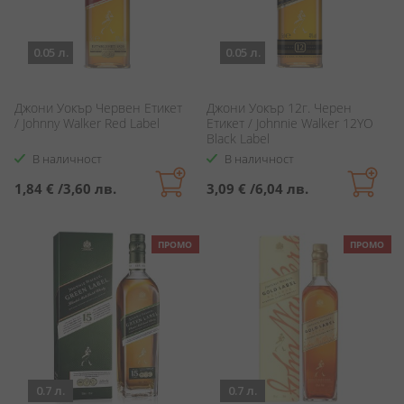
0.05 л.
0.05 л.
Джони Уокър Червен Етикет
Джони Уокър 12г. Черен
/ Johnny Walker Red Label
Етикет / Johnnie Walker 12YO
Black Label
В наличност
В наличност
1,84 €
/
3,60 лв.
3,09 €
/
6,04 лв.
ПРОМО
ПРОМО
0.7 л.
0.7 л.