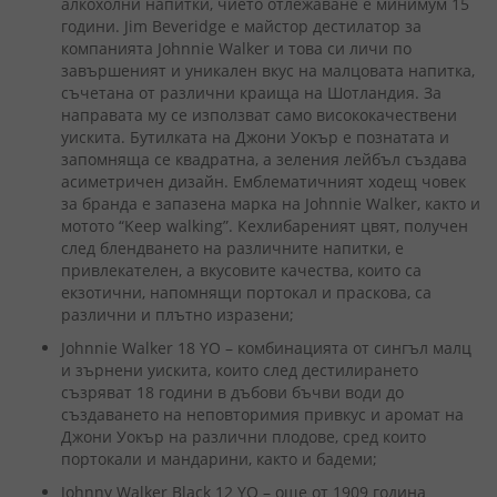
алкохолни напитки, чието отлежаване е минимум 15
години. Jim Beveridge е майстор дестилатор за
компанията Johnnie Walker и това си личи по
завършеният и уникален вкус на малцовата напитка,
съчетана от различни краища на Шотландия. За
направата му се използват само висококачествени
уискита. Бутилката на Джони Уокър е познатата и
запомняща се квадратна, а зеления лейбъл създава
асиметричен дизайн. Емблематичният ходещ човек
за бранда е запазена марка на Johnnie Walker, както и
мотото “Keep walking”. Кехлибареният цвят, получен
след блендването на различните напитки, е
привлекателен, а вкусовите качества, които са
екзотични, напомнящи портокал и праскова, са
различни и плътно изразени;
Johnnie Walker 18 YO – комбинацията от сингъл малц
и зърнени уискита, които след дестилирането
съзряват 18 години в дъбови бъчви води до
създаването на неповторимия привкус и аромат на
Джони Уокър на различни плодове, сред които
портокали и мандарини, както и бадеми;
Johnny Walker Black 12 YO – още от 1909 година