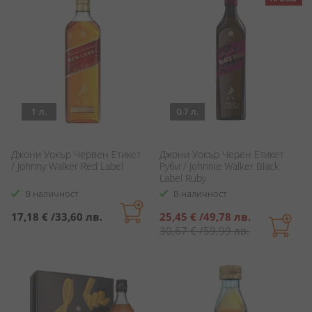
1 л.
0.7 л.
Джони Уокър Червен Етикет
Джони Уокър Черен Етикет
/ Johnny Walker Red Label
Руби / Johnnie Walker Black
Label Ruby
В наличност
В наличност
Специална
17,18 €
/
33,60 лв.
25,45 €
/
49,78 лв.
цена
30,67 €
/
59,99 лв.