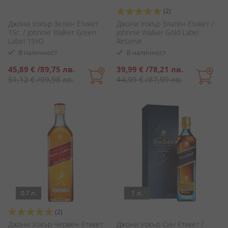
Оценка:
(2)
100%
Джони Уокър Зелен Етикет
Джони Уокър Златен Етикет /
15г. / Johnnie Walker Green
Johnnie Walker Gold Label
Label 15YO
Reserve
В наличност
В наличност
Специална
Специална
45,89 €
/
89,75 лв.
39,99 €
/
78,21 лв.
цена
цена
51,12 €
/
99,98 лв.
44,99 €
/
87,99 лв.
0.7 л.
1 л.
Оценка:
(2)
100%
Джони Уокър Червен Етикет
Джони Уокър Син Етикет /