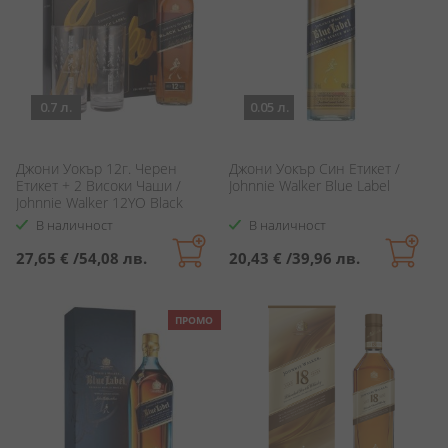
0.7 л.
0.05 л.
Джони Уокър 12г. Черен
Джони Уокър Син Етикет /
Етикет + 2 Високи Чаши /
Johnnie Walker Blue Label
Johnnie Walker 12YO Black
Label + 2 Glasses
В наличност
В наличност
27,65 €
/
54,08 лв.
20,43 €
/
39,96 лв.
ПРОМО