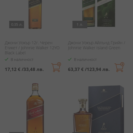
0.35 л.
1 л.
Джони Уокър 12г. Черен
Джони Уокър Айлънд Грийн /
Етикет / Johnnie Walker 12YO
Johnnie Walker Island Green
Black Label
В наличност
В наличност
17,12 €
/
33,48 лв.
63,37 €
/
123,94 лв.