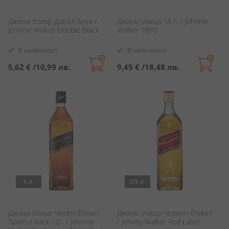
Джони Уокър Дабъл Блек /
Джони Уокър 18 Г. / Johnnie
Johnnie Walker Double Black
Walker 18YO
В наличност
В наличност
5,62 €
/
10,99 лв.
9,45 €
/
18,48 лв.
1 л.
0.5 л.
Джони Уокър Черен Етикет
Джони Уокър Червен Етикет
Трипъл Каск 12г. / Johnnie
/ Johnny Walker Red Label