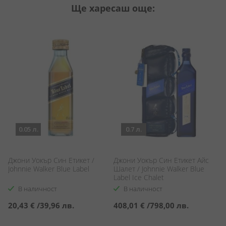
Ще харесаш още:
0.05 л.
0.7 л.
Джони Уокър Син Етикет /
Джони Уокър Син Етикет Айс
Д
Johnnie Walker Blue Label
Шалет / Johnnie Walker Blue
Ча
Label Ice Chalet
La
В наличност
В наличност
20,43 €
/
39,96 лв.
408,01 €
/
798,00 лв.
2