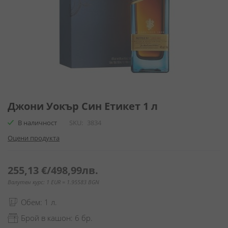
Преминете
към
Джони Уокър Син Етикет 1 л
началото
В наличност
SKU
3834
на
галерия
Оцени продукта
със
снимки
255,13 €
/
498,99лв.
Валутен курс: 1 EUR = 1.95583 BGN
Обем: 1 л.
Брой в кашон: 6 бр.