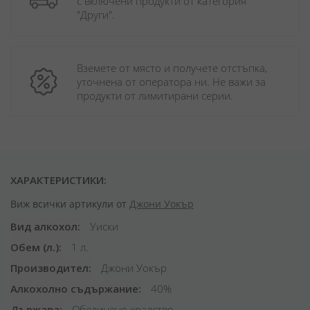
с включени продукти от категория 
"Други". 
Вземете от място и получете отстъпка, 
уточнена от оператора ни. Не важи за 
продукти от лимитирани серии.
ХАРАКТЕРИСТИКИ:
Виж всички артикули от
Джони Уокър
Вид алкохол
Уиски
Обем (л.)
1 л.
Производител
Джони Уокър
Алкохолно съдържание
40%
Държава
Обединено кралство