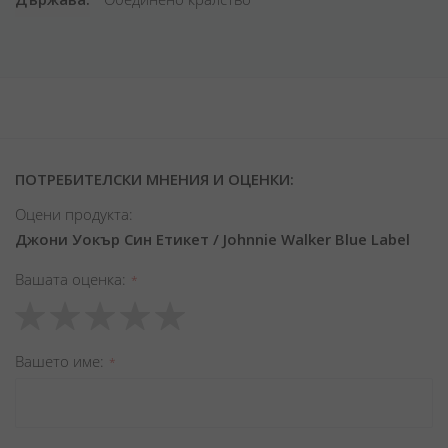
ПОТРЕБИТЕЛСКИ МНЕНИЯ И ОЦЕНКИ:
Оцени продукта:
Джони Уокър Син Етикет / Johnnie Walker Blue Label
Вашата оценка
1
2
3
4
5
star
stars
stars
stars
stars
Вашето име