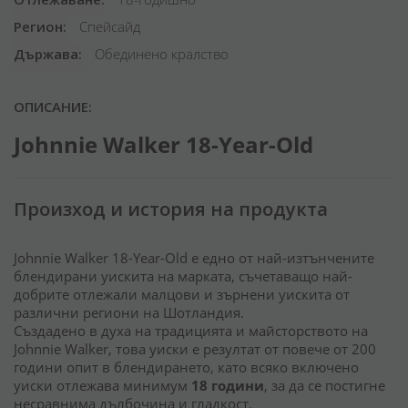
Регион
Спейсайд
Държава
Обединено кралство
ОПИСАНИЕ:
Johnnie Walker 18-Year-Old
Произход и история на продукта
Johnnie Walker 18-Year-Old е едно от най-изтънчените
блендирани уискита на марката, съчетаващо най-
добрите отлежали малцови и зърнени уискита от
различни региони на Шотландия.
Създадено в духа на традицията и майсторството на
Johnnie Walker, това уиски е резултат от повече от 200
години опит в блендирането, като всяко включено
уиски отлежава минимум
18 години
, за да се постигне
несравнима дълбочина и гладкост.