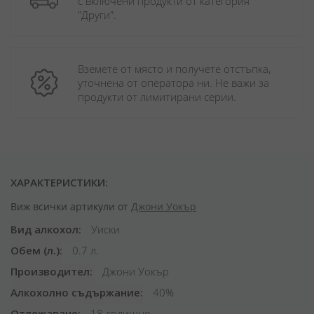
с включени продукти от категория 
"Други". 
Вземете от място и получете отстъпка, 
уточнена от оператора ни. Не важи за 
продукти от лимитирани серии.
ХАРАКТЕРИСТИКИ:
Виж всички артикули от
Джони Уокър
Вид алкохол
Уиски
Обем (л.)
0.7 л.
Производител
Джони Уокър
Алкохолно съдържание
40%
Отлежаване
18-годишно