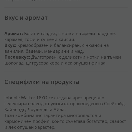
Вкус и аромат
Аромат:
Богат и сладък, с нотки на
з
рели плодове,
карамел, тофи и сушени кайсии.
Вкус:
Кремообразен и балансиран, с нюанси на
ванилия, бадеми, мандарини и мед.
Послевкус:
Дълготраен, с деликатни нотки на
т
ъмен
шоколад, цитрусова кора и лек опушен финал.
Специфики на продукта
Johnnie Walker 18YO се създава чрез прецизно
селектиран бленд от уискита, произведени в Спейсайд,
Хайлендс, Лоулендс и Айла.
Тази комбинация гарантира многопластов и
хармоничен профил, който съчетава богатство, сладост
и лек опушен характер.