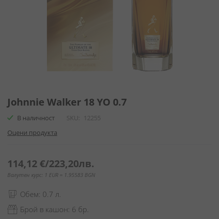
Преминете
към
Johnnie Walker 18 YO 0.7
началото
В наличност
SKU
12255
на
галерия
Оцени продукта
със
снимки
114,12 €
/
223,20лв.
Валутен курс: 1 EUR = 1.95583 BGN
Обем: 0.7 л.
Брой в кашон: 6 бр.