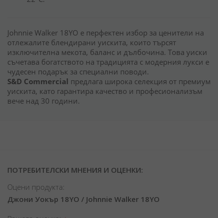
Johnnie Walker 18YO е перфектен избор за ценители на
отлежалите блендирани уискита, които търсят
изключителна мекота, баланс и дълбочина. Това уиски
съчетава богатството на традицията с модерния лукси е
чудесен подарък за специални поводи.
S&D Commercial
предлага широка селекция от премиум
уискита, като гарантира качество и професионализъм
вече над 30 години.
ПОТРЕБИТЕЛСКИ МНЕНИЯ И ОЦЕНКИ:
Оцени продукта:
Джони Уокър 18YO / Johnnie Walker 18YO