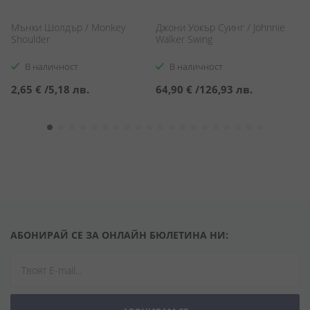
Мънки Шолдър / Monkey
Джони Уокър Суинг / Johnnie
Къ
Shoulder
Walker Swing
В наличност
В наличност
2,65 €
/
5,18 лв.
64,90 €
/
126,93 лв.
1
АБОНИРАЙ СЕ ЗА ОНЛАЙН БЮЛЕТИНА НИ: