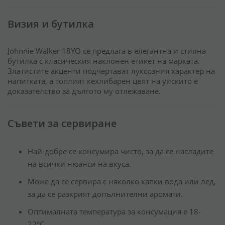
Визия и бутилка
Johnnie Walker 18YO се предлага в елегантна и стилна
бутилка с класическия наклонен етикет на марката.
Златистите акценти подчертават луксозния характер на
напитката, а топлият кехлибарен цвят на уискито е
доказателство за дългото му отлежаване.
Съвети за сервиране
Най-добре се консумира чисто, за да се насладите
на всички нюанси на вкуса.
Може да се сервира с няколко капки вода или лед,
за да се разкрият допълнителни аромати.
Оптималната температура за консумация е 18-
22°C.