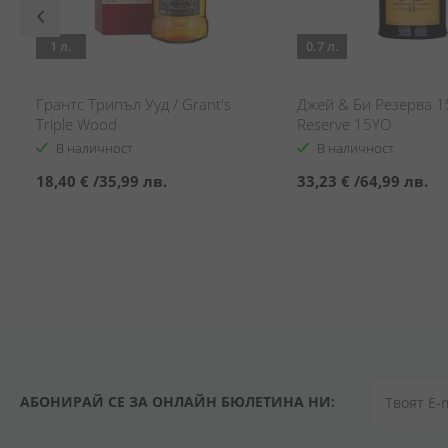
1 л.
0.7 л.
Грантс Трипъл Ууд / Grant's
Джей & Би Резерва 1
Triple Wood
Reserve 15YO
В наличност
В наличност
18,40 €
/
35,99 лв.
33,23 €
/
64,99 лв.
АБОНИРАЙ СЕ ЗА ОНЛАЙН БЮЛЕТИНА НИ: