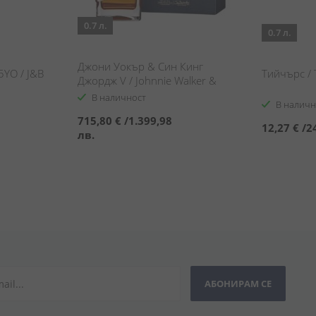
0.7 л.
0.7 л.
Джони Уокър & Син Кинг
5YO / J&B
Тийчърс / 
Джордж V / Johnnie Walker &
Sons King George V
В наличност
В наличн
715,80 €
/
1.399,98
12,27 €
/
2
лв.
АБОНИРАМ СЕ