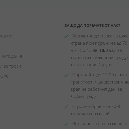
ЗАЩО ДА ПОРЪЧАТЕ ОТ НАС?
лащане
 Безплатна доставка за цялат
страна при поръчки над 79.
€ / 156.43 лв. 
НЕ
 важи за 
чните данни
поръчки с включени продукт
от категория "Други"
ни въпроси
 Поръчайте до 12:00 с наш 
 ОРС
транспорт и ще доставим до
края на работния ден (за 
София-град)
 Огромен брой над 7000 
продукти на склад! 
 Връщане за наша сметка и 