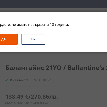
вка за цялата страна при поръчки на алкохол над 
79,99 € / 156
рдете, че имате навършени 18 години.
ЗА ПОДАРЪК
ПРОМО
СПЕЦИАЛНИ ПРЕДЛОЖЕНИЯ
МАРКИ
ДА
Не
и
Бленд
Балантайнс 21YO / Ballantine's 21YO
Балантайнс 21YO / Ballantine's 
В наличност
SKU
10777
138,49 €
/
270,86лв.
Валутен курс: 1 EUR = 1.95583 BGN