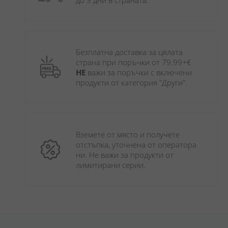
до 3 дни в страната.
Безплатна доставка за цялата 
страна при поръчки от 79.99+€ 
НЕ
 важи за поръчки с включени 
продукти от категория "Други". 
Вземете от място и получете 
отстъпка, уточнена от оператора 
ни. Не важи за продукти от 
лимитирани серии.