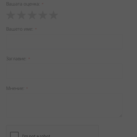
Вашата оценка
1
2
3
4
5
star
stars
stars
stars
stars
Вашето име
Заглавиe
Мнение