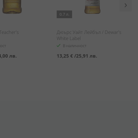
0.7 л.
Teacher's
Дюърс Уайт Лейбъл / Dewar's
White Label
ост
В наличност
4,00 лв.
13,25 €
/
25,91 лв.