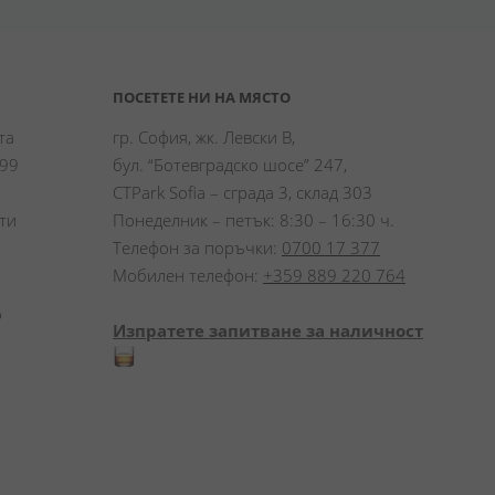
ПОСЕТЕТЕ НИ НА МЯСТО
а 
гр. София, жк. Левски В,
99 
бул. “Ботевградско шосе” 247,
CTPark Sofia – сграда 3, склад 303
и 
Понеделник – петък: 8:30 – 16:30 ч.
Телефон за поръчки:
0700 17 377
Мобилен телефон:
+359 889 220 764
 
Изпратете запитване за наличност