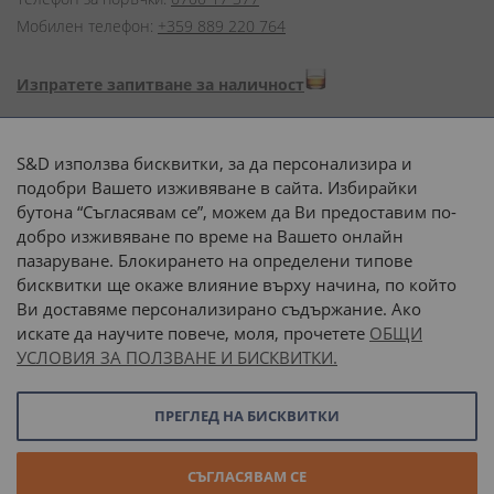
Мобилен телефон:
+359 889 220 764
Изпратете запитване за наличност
Начини на плащане:
S&D използва бисквитки, за да персонализира и
подобри Вашето изживяване в сайта. Избирайки
бутона “Съгласявам се”, можем да Ви предоставим по-
добро изживяване по време на Вашето онлайн
пазаруване. Блокирането на определени типове
Доставка до адрес с:
бисквитки ще окаже влияние върху начина, по който
Ви доставяме персонализирано съдържание. Ако
 или 
наш транспорт
искате да научите повече, моля, прочетете
ОБЩИ
УСЛОВИЯ ЗА ПОЛЗВАНЕ И БИСКВИТКИ.
Последвайте ни:
ПРЕГЛЕД НА БИСКВИТКИ
© 2026 “С и Д Комерсиал” ООД. Всички права запазени.
СЪГЛАСЯВАМ СЕ