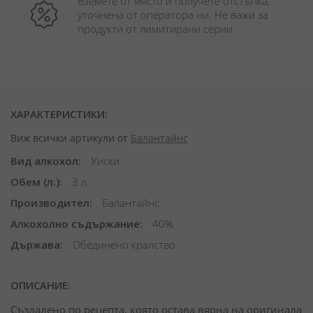
Вземете от място и получете отстъпка, 
уточнена от оператора ни. Не важи за 
продукти от лимитирани серии.
ХАРАКТЕРИСТИКИ:
Виж всички артикули от
Балантайнс
Вид алкохол
Уиски
Обем (л.)
3 л.
Производител
Балантайнс
Алкохолно съдържание
40%
Държава
Обединено кралство
ОПИСАНИЕ:
Създадено по рецепта, която остава вярна на оригинала