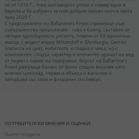
си от 1910 Г., това шотландско уиски е номер едно в
Европа и бе избрано за най-добрия смесен скоч в света
през 2020 Г.
С представянето на Ballantine's Finest стремежът към
съвършенство продължава - това е бленд, съставен от
четири еднозърнести уискита, повече от 50 единични
малца, с акцент върху Miltonduff и Glenburgie. Светло
златиста на цвят, напитката е гладка и мека, но с
комплексен, сладък характер и елегантен аромат на мед
от пирен с намек на подправки. Вкусът на Ballantine's
Finest разгръща баланс от фини сладки вкусове като
млечен шоколад, червена ябълка и ванилия и
завършва със свеж и флорален послевкус.
ПОТРЕБИТЕЛСКИ МНЕНИЯ И ОЦЕНКИ:
Оцени продукта: