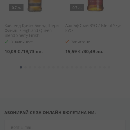
0.7 л.
0.7 л.
/
Хайленд Куийн Бленд Шери
Айл Ъф Скай 8YО / Isle of Skye
Ба
Финиш / Highland Queen
8YO
2
Blend Sherry Finish
В наличност
Запитване
10,09 €
/
19,73 лв.
15,59 €
/
30,49 лв.
1
АБОНИРАЙ СЕ ЗА ОНЛАЙН БЮЛЕТИНА НИ: