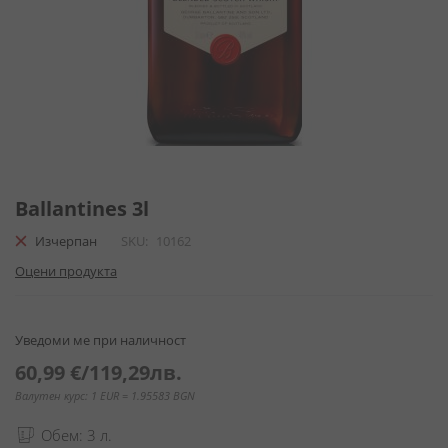
Преминете
към
Ballantines 3l
началото
Изчерпан
SKU
10162
на
галерия
Оцени продукта
със
снимки
Уведоми ме при наличност
60,99 €
/
119,29лв.
Валутен курс: 1 EUR = 1.95583 BGN
Обем: 3 л.