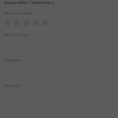
Балантайнс / Ballantine's
Вашата оценка
1
2
3
4
5
star
stars
stars
stars
stars
Вашето име
Заглавиe
Мнение