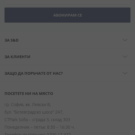
АБОНИРАМ СЕ
ЗА S&D
ЗА КЛИЕНТИ
ЗАЩО ДА ПОРЪЧАТЕ ОТ НАС?
ПОСЕТЕТЕ НИ НА МЯСТО
гр. София, жк. Левски В,
бул. “Ботевградско шосе” 247,
CTPark Sofia – сграда 3, склад 303
Понеделник – петък: 8:30 – 16:30 ч.
Телефон за поръчки:
0700 17 377