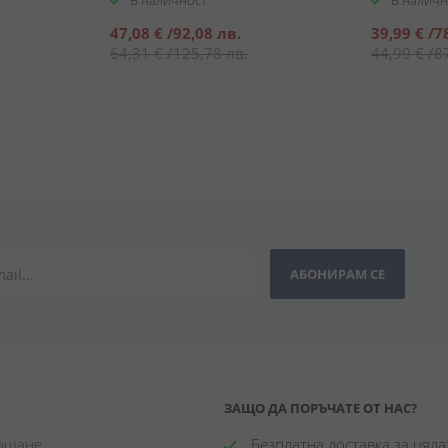
В наличност
В наличн
Специална
Специална
47,08 €
/
92,08 лв.
39,99 €
/
7
цена
цена
64,31 €
/
125,78 лв.
44,99 €
/
8
АБОНИРАМ СЕ
ЗАЩО ДА ПОРЪЧАТЕ ОТ НАС?
лащане
 Безплатна доставка за цялат