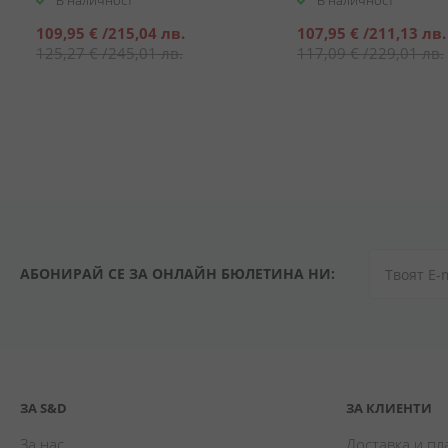
В наличност
В наличност
Специална
Специална
109,95 €
/
215,04 лв.
107,95 €
/
211,13 лв.
цена
цена
125,27 €
/
245,01 лв.
117,09 €
/
229,01 лв.
АБОНИРАЙ СЕ ЗА ОНЛАЙН БЮЛЕТИНА НИ:
ЗА S&D
ЗА КЛИЕНТИ
За нас
Доставка и п