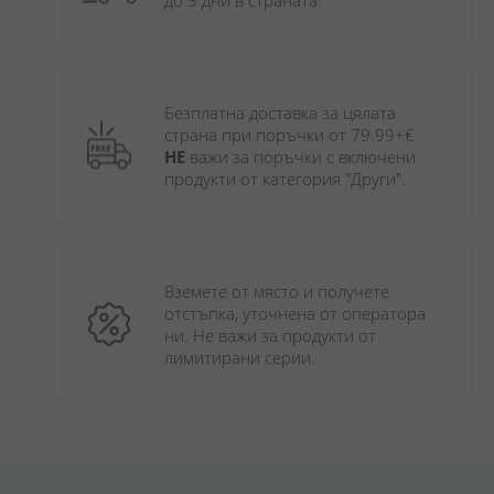
до 3 дни в страната.
Безплатна доставка за цялата 
страна при поръчки от 79.99+€ 
НЕ
 важи за поръчки с включени 
продукти от категория "Други". 
Вземете от място и получете 
отстъпка, уточнена от оператора 
ни. Не важи за продукти от 
лимитирани серии.