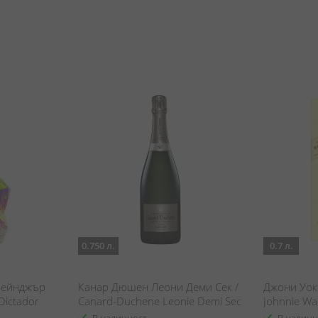
0.750 л.
0.7 л.
Чейнджър
Канар Дюшен Леони Деми Сек /
Джони Уокъ
Dictador
Canard-Duchene Leonie Demi Sec
Johnnie Wa
 Yellow
Reserve