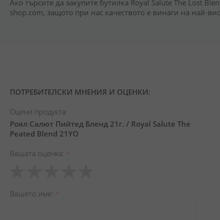
Ако търсите да закупите бутилка Royal Salute The Lost Ble
shop.com, защото при нас качеството е винаги на най-ви
ПОТРЕБИТЕЛСКИ МНЕНИЯ И ОЦЕНКИ:
Оцени продукта:
Роял Салют Пийтед Бленд 21г. / Royal Salute The
Peated Blend 21YO
Вашата оценка
1
2
3
4
5
star
stars
stars
stars
stars
Вашето име