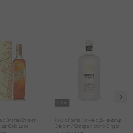
0.5 л.
р Златен Етикет /
Ракия Грапа Нонино Джинджър
lker Gold Label
Спирит / Grappa Nonino Ginger
Spirit