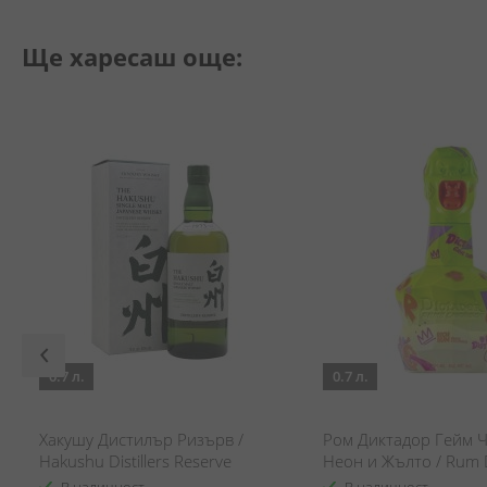
Ще харесаш още:
0.7 л.
0.7 л.
Хакушу Дистилър Ризърв /
Ром Диктадор Гейм 
Hakushu Distillers Reserve
Неон и Жълто / Rum 
Game Changer Neon &