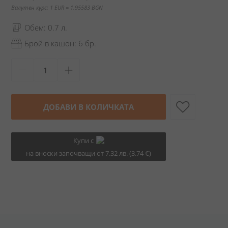
Валутен курс: 1 EUR = 1.95583 BGN
Обем: 0.7 л.
Брой в кашон: 6 бр.
ДОБАВИ В КОЛИЧКАТА
Купи с
на вноски започващи от 7.32 лв. (3.74 €)