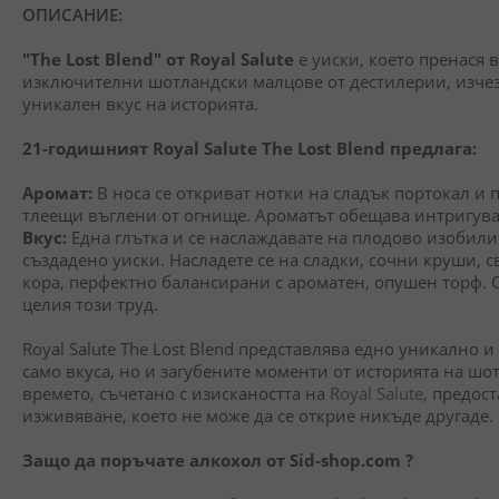
ОПИСАНИЕ:
"The Lost Blend" от Royal Salute
е уиски, което пренася 
изключителни шотландски малцове от дестилерии, изчезн
уникален вкус на историята.
21-годишният Royal Salute The Lost Blend предлага:
Аромат:
В носа се откриват нотки на сладък портокал и
тлеещи въглени от огнище. Ароматът обещава интригува
Вкус:
Една глътка и се наслаждавате на плодово изобили
създадено уиски. Насладете се на сладки, сочни круши,
кора, перфектно балансирани с ароматен, опушен торф. О
целия този труд.
Royal Salute The Lost Blend представлява едно уникално 
само вкуса, но и загубените моменти от историята на шо
времето, съчетано с изискаността на
Royal Salute
, предос
изживяване, което не може да се открие никъде другаде.
Защо да поръчате алкохол от Sid-shop.com ?