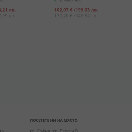
ост
В наличност
Специална
8,21 лв.
102,07 €
/
199,63 лв.
цена
7,99 лв.
177,20 €
/
346,57 лв.
ПОСЕТЕТЕ НИ НА МЯСТО
а 
гр. София, жк. Левски В,