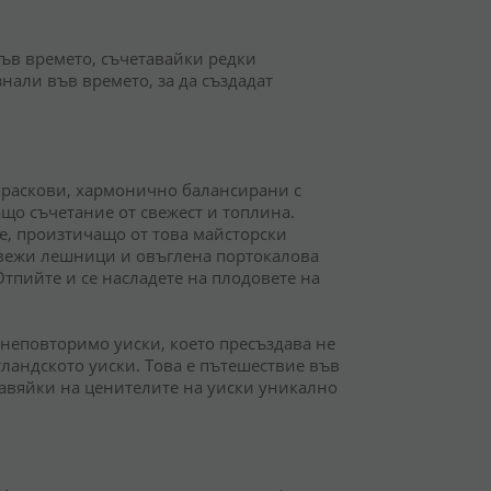
във времето, съчетавайки редки
али във времето, за да създадат
 праскови, хармонично балансирани с
що съчетание от свежест и топлина.
е, произтичащо от това майсторски
 свежи лешници и овъглена портокалова
тпийте и се насладете на плодовете на
и неповторимо уиски, което пресъздава не
тландското уиски. Това е пътешествие във
тавяйки на ценителите на уиски уникално