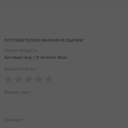
ПОТРЕБИТЕЛСКИ МНЕНИЯ И ОЦЕНКИ:
Оцени продукта:
Артемис Блу / D'artemis Blue
Вашата оценка
1
2
3
4
5
star
stars
stars
stars
stars
Вашето име
Заглавиe