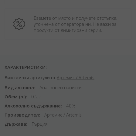
Вземете от място и получете отстъпка, 
уточнена от оператора ни. Не важи за 
продукти от лимитирани серии.
ХАРАКТЕРИСТИКИ:
Виж всички артикули от
Артемис / Artemis
Вид алкохол
Анасонови напитки
Обем (л.)
0.2 л.
Алкохолно съдържание
40%
Производител
Артемис / Artemis
Държава
Гърция