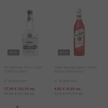
0.7 л.
0.7 л.
Узо Артемис Блек / Ouzo
Мари Бризард Диня / Marie
Р
D'artemis Black
Brizard Watermelon
Д
No
В наличност
В наличност
Специална
Специална
С
17,99 €
/
35,19 лв.
4,85 €
/
9,49 лв.
2
цена
цена
ц
19,41 €
/
37,96 лв.
5,71 €
/
11,17 лв.
3