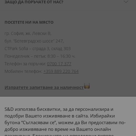
ЗАЩО ДА ПОРЪЧАТЕ ОТ НАС?
ПОСЕТЕТЕ НИ НА МЯСТО
гр. София, жк. Левски В,
бул. “Ботевградско шосе” 247,
CTPark Sofia – сграда 3, склад 303
Понеделник – петък: 8:30 – 16:30 ч.
Телефон за поръчки:
0700 17 377
Мобилен телефон:
+359 889 220 764
Изпратете запитване за наличност
Начини на плащане:
S&D използва бисквитки, за да персонализира и
подобри Вашето изживяване в сайта. Избирайки
бутона “Съгласявам се”, можем да Ви предоставим по-
добро изживяване по време на Вашето онлайн
пазаруване. Блокирането на определени типове