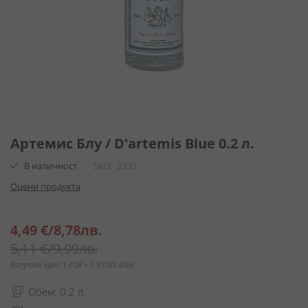
Преминете
към
Артемис Блу / D'artemis Blue 0.2 л.
началото
В наличност
SKU
2735
на
галерия
Оцени продукта
със
снимки
Специална
4,49 €
/
8,78лв.
цена
5,11 €
/
9,99лв.
Валутен курс: 1 EUR = 1.95583 BGN
Обем: 0.2 л.