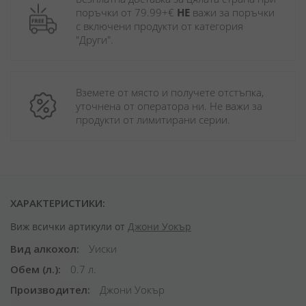
поръчки от 79.99+€ 
НЕ
 важи за поръчки 
с включени продукти от категория 
"Други". 
Вземете от място и получете отстъпка, 
уточнена от оператора ни. Не важи за 
продукти от лимитирани серии.
ХАРАКТЕРИСТИКИ:
Виж всички артикули от
Джони Уокър
Вид алкохол
Уиски
Обем (л.)
0.7 л.
Производител
Джони Уокър