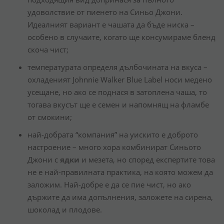
удоволствие от пиенето на Синьо Джони.
Идеалният вариант е чашата да бъде ниска
–
особено в случаите, когато ще консумираме бленд
скоча чист;
температурата определя дълбочината на вкуса
–
охладеният Johnnie Walker Blue Label носи медено
усещане, но ако се поднася в затоплена чаша, то
тогава вкусът ще е семен и напомнящ на фламбе
от смокини;
най-добрата “компания” на уискито е доброто
настроение
–
много хора комбинират Синьото
Джони с
ядки
и мезета, но според експертите това
не е най-правилната практика, на която можем да
заложим. Най-добре е да се пие чист, но ако
държите да има допълнения, заложете на сирена,
шоколад и плодове.