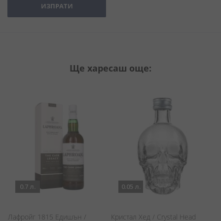
ИЗПРАТИ
Ще харесаш още:
0.7 л.
0.05 л.
Лафройг 1815 Едишън /
Кристал Хед / Crystal Head
К