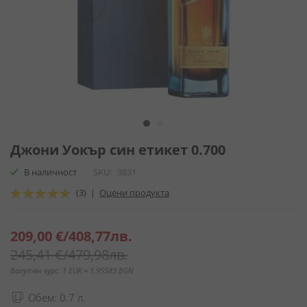
Преминете
към
Джони Уокър син етикет 0.700
началото
В наличност
SKU
3831
на
галерия
Оценка:
(3)
|
Оцени продукта
със
93
100
% of
снимки
Специална
209,00 €
/
408,77лв.
цена
245,41 €
/
479,98лв.
Валутен курс: 1 EUR = 1.95583 BGN
Обем: 0.7 л.