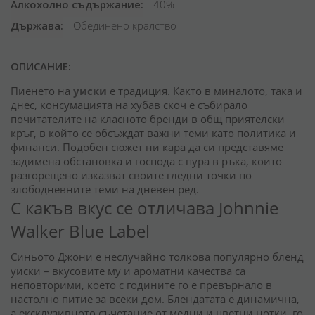
Алкохолно съдържание
40%
Държава
Обединено кралство
ОПИСАНИЕ:
Пиенето на
уиски
е традиция. Както в миналото, така и
днес, консумацията на хубав скоч е събирало
почитателите на класното бренди в общ приятелски
кръг, в който се обсъждат важни теми като политика и
финанси. Подобен сюжет ни кара да си представяме
задимена обстановка и господа с пура в ръка, които
разгорещено изказват своите гледни точки по
злободневните теми на дневен ред.
С какъв вкус се отличава Johnnie
Walker Blue Label
Синьото Джони е неслучайно толкова популярно бленд
уиски
–
вкусовите му и ароматни качества са
неповторими, което с годините го е превърнало в
настолно питие за всеки дом. Блендатата е динамична,
а ексклузивното съчетание от медни и цветни нотки, го