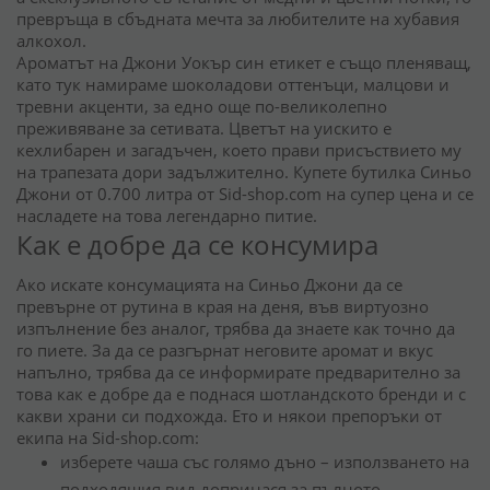
превръща в сбъдната мечта за любителите на хубавия
алкохол.
Ароматът на
Джони Уокър син етикет
е също пленяващ,
като тук намираме шоколадови оттенъци, малцови и
тревни акценти, за едно още по-великолепно
преживяване за сетивата. Цветът на уискито е
кехлибарен и загадъчен, което прави присъствието му
на трапезата дори задължително. Купете бутилка Синьо
Джони от 0.700 литра от Sid-shop.com на супер цена и се
насладете на това легендарно питие.
Как е добре да се консумира
Ако искате консумацията на Синьо Джони да се
превърне от рутина в края на деня, във виртуозно
изпълнение без аналог, трябва да знаете как точно да
го пиете. За да се разгърнат неговите аромат и вкус
напълно, трябва да се информирате предварително за
това как е добре да е поднася шотландското бренди и с
какви храни си подхожда. Ето и някои препоръки от
екипа на Sid-shop.com:
изберете чаша със голямо дъно
–
използването на
подходящия вид допринася за пълното