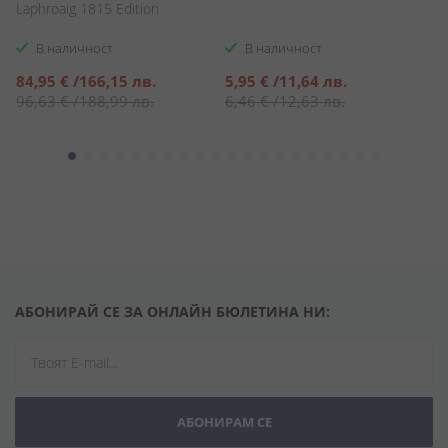
Laphroaig 1815 Edition
Ca
Br
В наличност
В наличност
Специална
Специална
С
84,95 €
/
166,15 лв.
5,95 €
/
11,64 лв.
5
цена
цена
ц
96,63 €
/
188,99 лв.
6,46 €
/
12,63 лв.
7
АБОНИРАЙ СЕ ЗА ОНЛАЙН БЮЛЕТИНА НИ:
АБОНИРАМ СЕ