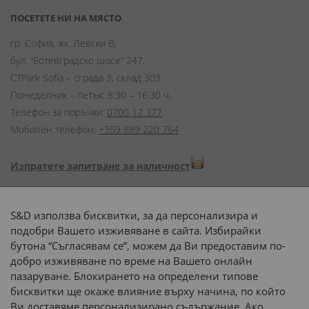
ПОСЕТЕТЕ НИ НА МЯСТО
гр. София, жк. Левски В,
бул. “Ботевградско шосе” 247,
CTPark Sofia – сграда 3, склад 303
Понеделник – петък: 8:30 – 16:30 ч.
Телефон за поръчки:
0700 17 377
Мобилен телефон:
+359 889 220 764
Изпратете запитване за наличност
Начини на плащане:
S&D използва бисквитки, за да персонализира и
подобри Вашето изживяване в сайта. Избирайки
бутона “Съгласявам се”, можем да Ви предоставим по-
добро изживяване по време на Вашето онлайн
пазаруване. Блокирането на определени типове
Доставка до адрес с:
бисквитки ще окаже влияние върху начина, по който
Ви доставяме персонализирано съдържание. Ако