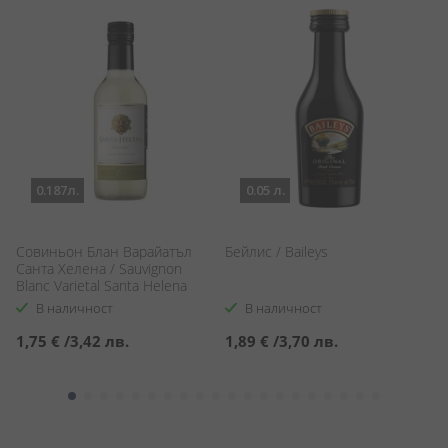
0.187л.
0.05 л.
Совиньон Блан Варайатъл
Бейлис / Baileys
Ш
Санта Хелена / Sauvignon
C
Blanc Varietal Santa Helena
В наличност
В наличност
1,75 €
/
3,42 лв.
1,89 €
/
3,70 лв.
1