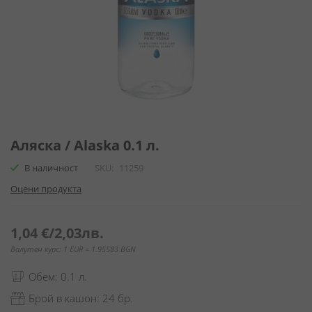
Преминете
към
Аляска / Alaska 0.1 л.
началото
В наличност
SKU
11259
на
галерия
Оцени продукта
със
снимки
1,04 €
/
2,03лв.
Валутен курс: 1 EUR = 1.95583 BGN
Обем: 0.1 л.
Брой в кашон: 24 бр.