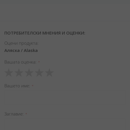
ПОТРЕБИТЕЛСКИ МНЕНИЯ И ОЦЕНКИ:
Оцени продукта:
Аляска / Alaska
Вашата оценка
1
2
3
4
5
star
stars
stars
stars
stars
Вашето име
Заглавиe