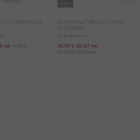
0.7 л.
б 3 Г. / Havana Club
Кристал Хед Гифт Сет / Crystal
Head Gift Set
ост
В наличност
Специална
9 лв.
4,08 €
45,95 €
/
89,87 лв.
цена
51,10 €
/
99,94 лв.