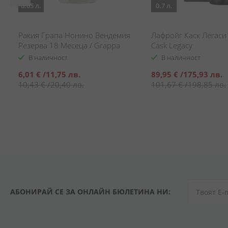
0.05 л.
0.7 л.
Ракия Грапа Нонино Вендемия
Лафройг Каск Легаси 
Резерва 18 Месеца / Grappa
Cask Legacy
Nonino Vendemmia Riserva 18
В наличност
В наличност
Months
Специална
Специална
6,01 €
/
11,75 лв.
89,95 €
/
175,93 лв.
цена
цена
10,43 €
/
20,40 лв.
101,67 €
/
198,85 лв.
АБОНИРАЙ СЕ ЗА ОНЛАЙН БЮЛЕТИНА НИ: