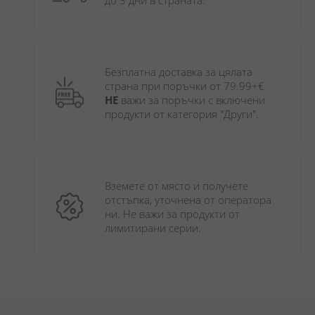
до 3 дни в страната.
Безплатна доставка за цялата 
страна при поръчки от 79.99+€ 
НЕ
 важи за поръчки с включени 
продукти от категория "Други". 
Вземете от място и получете 
отстъпка, уточнена от оператора 
ни. Не важи за продукти от 
лимитирани серии.