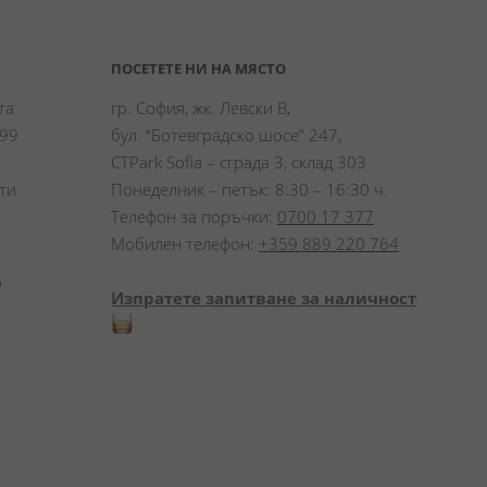
ПОСЕТЕТЕ НИ НА МЯСТО
а 
гр. София, жк. Левски В,
99 
бул. “Ботевградско шосе” 247,
CTPark Sofia – сграда 3, склад 303
и 
Понеделник – петък: 8:30 – 16:30 ч.
Телефон за поръчки:
0700 17 377
Мобилен телефон:
+359 889 220 764
 
Изпратете запитване за наличност