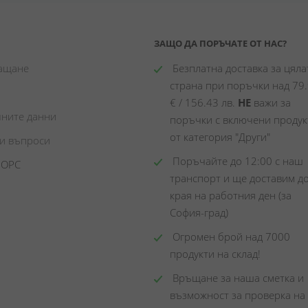
ЗАЩО ДА ПОРЪЧАТЕ ОТ НАС?
лащане
 Безплатна доставка за цялат
страна при поръчки над 79.
€ / 156.43 лв. 
НЕ
 важи за 
чните данни
поръчки с включени продукт
от категория "Други"
ни въпроси
 Поръчайте до 12:00 с наш 
 ОРС
транспорт и ще доставим до
края на работния ден (за 
София-град)
 Огромен брой над 7000 
продукти на склад! 
 Връщане за наша сметка и 
възможност за проверка на 