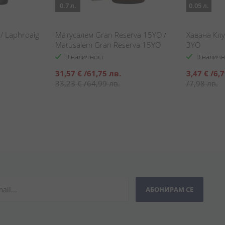
0.7 л.
0.05 л.
/ Laphroaig
Матусалем Gran Reserva 15YO /
Хавана Клу
Matusalem Gran Reserva 15YO
3YO
В наличност
В наличн
Специална
Специална
31,57 €
/
61,75 лв.
3,47 €
/
6,7
цена
цена
33,23 €
/
64,99 лв.
/
7,98 лв.
АБОНИРАМ СЕ