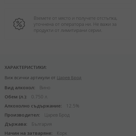
Вземете от място и получете отстъпка, 
уточнена от оператора ни. Не важи за 
продукти от лимитирани серии.
ХАРАКТЕРИСТИКИ:
Виж всички артикули от
Царев Брод
Вид алкохол
Вино
Обем (л.)
0.750 л.
Алкохолно съдържание
12.5%
Производител
Царев Брод
Държава
България
Начин на затваряне
Корк