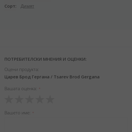
Сорт
Димят
ПОТРЕБИТЕЛСКИ МНЕНИЯ И ОЦЕНКИ:
Оцени продукта:
Царев Брод Гергана / Tsarev Brod Gergana
Вашата оценка
1
2
3
4
5
star
stars
stars
stars
stars
Вашето име