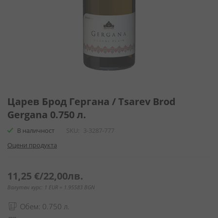
Преминете
към
Царев Брод Гергана / Tsarev Brod
началото
Gergana 0.750 л.
на
галерия
В наличност
SKU
3-3287-777
със
Оцени продукта
снимки
11,25 €
/
22,00лв.
Валутен курс: 1 EUR = 1.95583 BGN
Обем: 0.750 л.