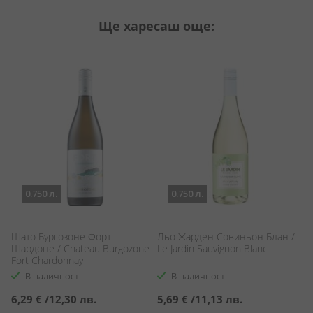
Ще харесаш още:
0.750 л.
0.750 л.
Шато Бургозоне Форт
Льо Жарден Совиньон Блан /
Ал
Шардоне / Chateau Burgozone
Le Jardin Sauvignon Blanc
Al
Fort Chardonnay
В наличност
В наличност
6,29 €
/
12,30 лв.
5,69 €
/
11,13 лв.
9