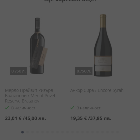
0.750 л.
0.750 л.
Мерло Прайвит Ризърв
Анкор Сира / Encore Syrah
И
Братанови / Merlot Privet
К
Reserve Bratanov
Ca
Ca
В наличност
В наличност
23,01 €
/
45,00 лв.
19,35 €
/
37,85 лв.
1