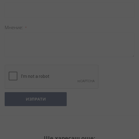
Мнение
ИЗПРАТИ
Ще харесаш още: