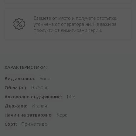
Вземете от място и получете отстъпка, 
уточнена от оператора ни. Не важи за 
продукти от лимитирани серии.
ХАРАКТЕРИСТИКИ:
Вид алкохол
Вино
Обем (л.)
0.750 л.
Алкохолно съдържание
14%
Държава
Италия
Начин на затваряне
Корк
Сорт
Примитиво