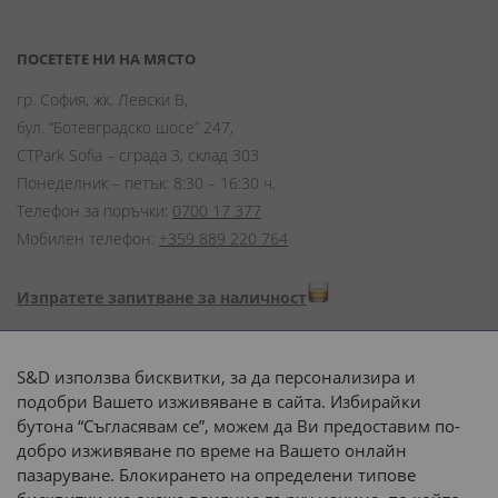
ПОСЕТЕТЕ НИ НА МЯСТО
гр. София, жк. Левски В,
бул. “Ботевградско шосе” 247,
CTPark Sofia – сграда 3, склад 303
Понеделник – петък: 8:30 – 16:30 ч.
Телефон за поръчки:
0700 17 377
Мобилен телефон:
+359 889 220 764
Изпратете запитване за наличност
Начини на плащане:
S&D използва бисквитки, за да персонализира и
подобри Вашето изживяване в сайта. Избирайки
бутона “Съгласявам се”, можем да Ви предоставим по-
добро изживяване по време на Вашето онлайн
пазаруване. Блокирането на определени типове
Доставка до адрес с: