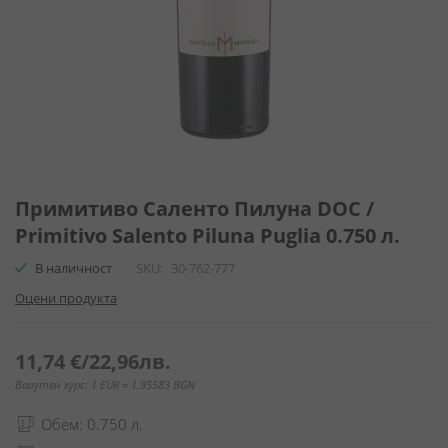
Преминете
към
Примитиво Саленто Пилуна DOC /
началото
Primitivo Salento Piluna Puglia 0.750 л.
на
галерия
В наличност
SKU
30-762-777
със
Оцени продукта
снимки
11,74 €
/
22,96лв.
Валутен курс: 1 EUR = 1.95583 BGN
Обем: 0.750 л.