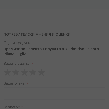
ПОТРЕБИТЕЛСКИ МНЕНИЯ И ОЦЕНКИ:
Оцени продукта:
Примитиво Саленто Пилуна DOC / Primitivo Salento
Piluna Puglia
Вашата оценка
1
2
3
4
5
star
stars
stars
stars
stars
Вашето име
Заглавиe