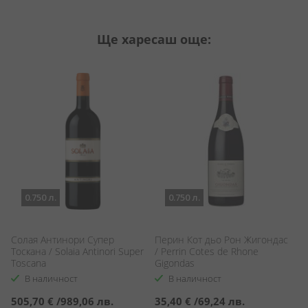
Ще харесаш още:
0.750 л.
0.750 л.
Солая Антинори Супер
Перин Кот дьо Рон Жигондас
С
Тоскана / Solaia Antinori Super
/ Perrin Cotes de Rhone
Se
Toscana
Gigondas
В наличност
В наличност
505,70 €
/
989,06 лв.
35,40 €
/
69,24 лв.
2