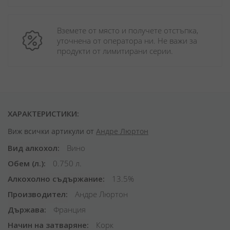
Вземете от място и получете отстъпка, 
уточнена от оператора ни. Не важи за 
продукти от лимитирани серии.
ХАРАКТЕРИСТИКИ:
Виж всички артикули от
Андре Люртон
Вид алкохол
Вино
Обем (л.)
0.750 л.
Алкохолно съдържание
13.5%
Производител
Андре Люртон
Държава
Франция
Начин на затваряне
Корк