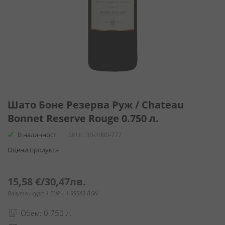
Преминете
към
Шато Боне Резерва Руж / Chateau
началото
Bonnet Reserve Rouge 0.750 л.
на
галерия
В наличност
SKU
30-2080-777
със
Оцени продукта
снимки
15,58 €
/
30,47лв.
Валутен курс: 1 EUR = 1.95583 BGN
Обем: 0.750 л.