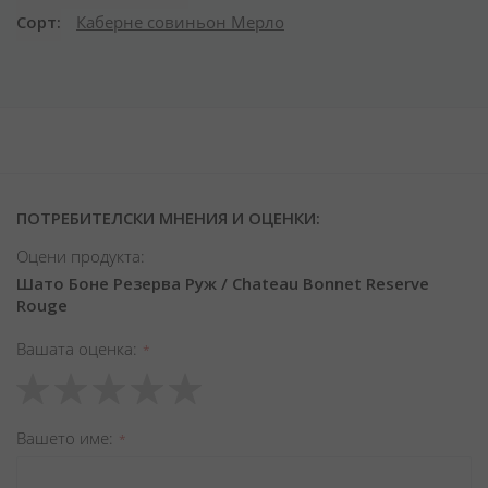
Сорт
Каберне совиньон
Мерло
ПОТРЕБИТЕЛСКИ МНЕНИЯ И ОЦЕНКИ:
Оцени продукта:
Шато Боне Резерва Руж / Chateau Bonnet Reserve
Rouge
Вашата оценка
1
2
3
4
5
star
stars
stars
stars
stars
Вашето име