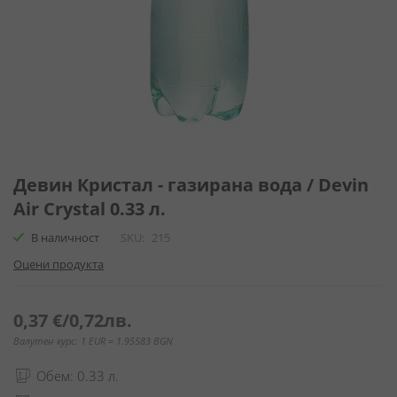
Преминете
към
Девин Кристал - газирана вода / Devin
началото
Air Crystal 0.33 л.
на
галерия
В наличност
SKU
215
със
Оцени продукта
снимки
0,37 €
/
0,72лв.
Валутен курс: 1 EUR = 1.95583 BGN
Обем: 0.33 л.