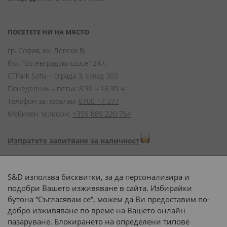
ПОСЕТЕТЕ НИ НА МЯСТО
гр. София, жк. Левски В,
бул. “Ботевградско шосе” 247,
CTPark Sofia – сграда 3, склад 303
Понеделник – петък: 8:30 – 16:30 ч.
Телефон за поръчки:
0700 17 377
Мобилен телефон:
+359 889 220 764
Изпратете запитване за наличност
Начини на плащане:
S&D използва бисквитки, за да персонализира и
подобри Вашето изживяване в сайта. Избирайки
бутона “Съгласявам се”, можем да Ви предоставим по-
добро изживяване по време на Вашето онлайн
пазаруване. Блокирането на определени типове