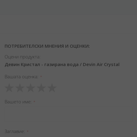
ПОТРЕБИТЕЛСКИ МНЕНИЯ И ОЦЕНКИ:
Оцени продукта:
Девин Кристал - газирана вода / Devin Air Crystal
Вашата оценка
1
2
3
4
5
star
stars
stars
stars
stars
Вашето име
Заглавиe