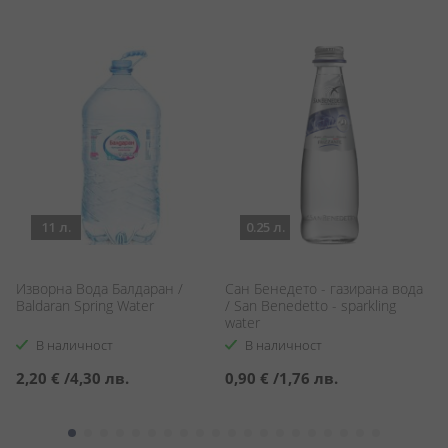
11 л.
0.25 л.
r
Изворна Вода Балдаран /
Сан Бенедето - газирана вода
С
Baldaran Spring Water
/ San Benedetto - sparkling
/ 
water
В наличност
В наличност
2,20 €
/
4,30 лв.
0,90 €
/
1,76 лв.
1