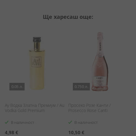
Ще харесаш още:
0.05 л.
0.750 л.
Ay Водка Златна Премиум / Au
Просеко Розе Канти /
Е
Vodka Gold Premium
Prosecco Rose Canti
An
В наличност
В наличност
4,98 €
10,50 €
7