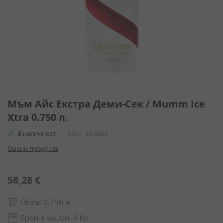
Преминете
към
Мъм Айс Екстра Деми-Сек / Mumm Ice
началото
Xtra 0.750 л.
на
галерия
В наличност
SKU
30-3463
със
Оцени продукта
снимки
58,28 €
Обем: 0.750 л.
Брой в кашон: 6 бр.