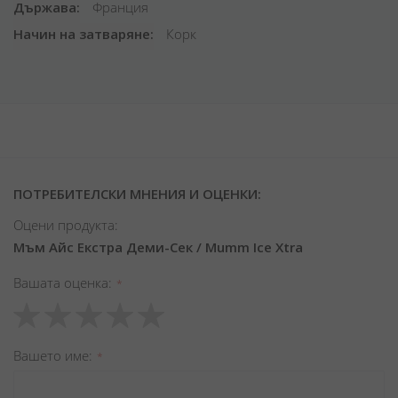
Държава
Франция
Начин на затваряне
Корк
ПОТРЕБИТЕЛСКИ МНЕНИЯ И ОЦЕНКИ:
Оцени продукта:
Мъм Айс Екстра Деми-Сек / Mumm Ice Xtra
Вашата оценка
1
2
3
4
5
star
stars
stars
stars
stars
Вашето име