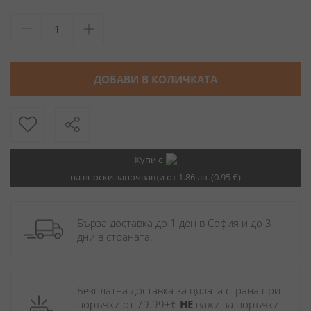
ДОБАВИ В КОЛИЧКАТА
Купи с
на вноски започващи от 1.86 лв. (0.95 €)
Бърза доставка до 1 ден в София и до 3 
дни в страната.
Безплатна доставка за цялата страна при 
поръчки от 79.99+€ 
НЕ
 важи за поръчки 