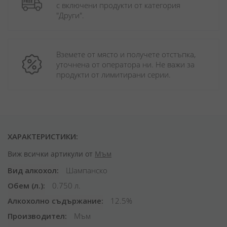
с включени продукти от категория 
"Други". 
Вземете от място и получете отстъпка, 
уточнена от оператора ни. Не важи за 
продукти от лимитирани серии.
ХАРАКТЕРИСТИКИ:
Виж всички артикули от
Мъм
Вид алкохол
Шампанско
Обем (л.)
0.750 л.
Алкохолно съдържание
12.5%
Производител
Мъм