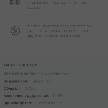
с включени продукти от категория 
"Други". 
Вземете от място и получете отстъпка, 
уточнена от оператора ни. Не важи за 
продукти от лимитирани серии.
ХАРАКТЕРИСТИКИ:
Виж всички артикули от
Дом Периньон
Вид алкохол
Шампанско
Обем (л.)
0.750 л.
Алкохолно съдържание
12.5%
Производител
Дом Периньон