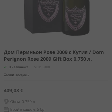
Преминете
към
Дом Периньон Розе 2009 с Кутия / Dom
началото
Perignon Rose 2009 Gift Box 0.750 л.
на
галерия
В наличност
SKU
8188
със
Оцени продукта
снимки
409,03 €
Обем: 0.750 л.
Брой в кашон: 6 бр.