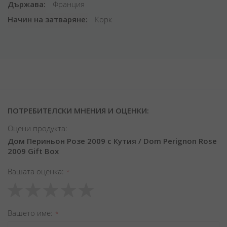
Държава
Франция
Начин на затваряне
Корк
ПОТРЕБИТЕЛСКИ МНЕНИЯ И ОЦЕНКИ:
Оцени продукта:
Дом Периньон Розе 2009 с Кутия / Dom Perignon Rose
2009 Gift Box
Вашата оценка
1
2
3
4
5
star
stars
stars
stars
stars
Вашето име