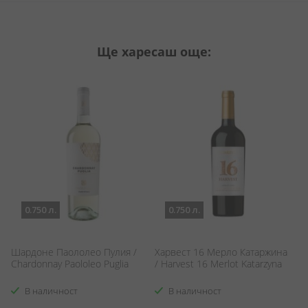
Ще харесаш още:
0.750 л.
0.750 л.
а
Шардоне Паололео Пулия /
Харвест 16 Мерло Катаржина
М
Chardonnay Paololeo Puglia
/ Harvest 16 Merlot Katarzyna
C
В наличност
В наличност