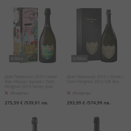
0.750 л.
0.750 л.
Дом Периньон 2015 Серия
Дом Периньон 2012 с Кутия /
Жан-Мишел Баския / Dom
Dom Perignon 2012 Gift Box
Perignon 2015 Series Jean-
Michel Basquiat
Изчерпан
Изчерпан
275,59 €
/
539,01 лв.
293,99 €
/
574,99 лв.