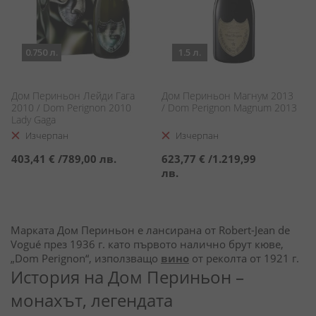
0.750 л.
1.5 л.
Дом Периньон Лейди Гага
Дом Периньон Магнум 2013
2010 / Dom Pеrignon 2010
/ Dom Perignon Magnum 2013
Lady Gaga
Изчерпан
Изчерпан
403,41 €
/
789,00 лв.
623,77 €
/
1.219,99
лв.
Марката Дом Периньон е лансирана от Robert-Jean de
Vogué през 1936 г. като първото налично брут кюве,
„Dom Perignon“, използващо
вино
от реколта от 1921 г.
История на Дом Периньон –
монахът, легендата