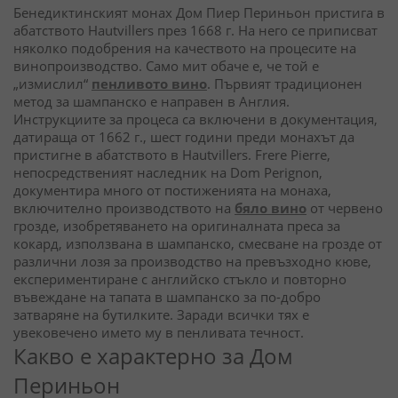
Бенедиктинският монах Дом Пиер Периньон пристига в
абатството Hautvillers през 1668 г. На него се приписват
няколко подобрения на качеството на процесите на
винопроизводство. Само мит обаче е, че той е
„измислил“
пенливото вино
. Първият традиционен
метод за шампанско е направен в Англия.
Инструкциите за процеса са включени в документация,
датираща от 1662 г., шест години преди монахът да
пристигне в абатството в Hautvillers. Frere Pierre,
непосредственият наследник на Dom Perignon,
документира много от постиженията на монаха,
включително производството на
бяло вино
от червено
грозде, изобретяването на оригиналната преса за
кокард, използвана в шампанско, смесване на грозде от
различни лозя за производство на превъзходно кюве,
експериментиране с английско стъкло и повторно
въвеждане на тапата в шампанско за по-добро
затваряне на бутилките. Заради всички тях е
увековечено името му в пенливата течност.
Какво е характерно за Дом
Периньон