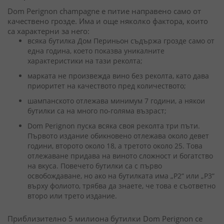
Dom Perignon champagne е питие направено само от
качествено грозде. Има и още няколко фактора, които
са характерни за него:
всяка бутилка Дом Периньон съдържа грозде само от
една година, което показва уникалните
характеристики на тази реколта;
марката не произвежда вино без реколта, като дава
приоритет на качеството пред количеството;
шампанското отлежава минимум 7 години, а някои
бутилки са на много по-голяма възраст;
Dom Perignon пуска всяка своя реколта три пъти.
Първото издание обикновено отлежава около девет
години, второто около 18, а третото около 25. Това
отлежаване придава на виното сложност и богатство
на вкуса. Повечето бутилки са с първо
освобождаване, но ако на бутилката има „P2“ или „P3“
върху фолиото, трябва да знаете, че това е съответно
второ или трето издание.
Приблизително 5 милиона бутилки Dom Perignon се