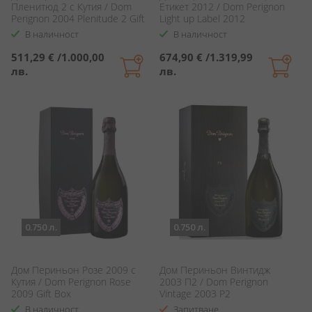
Пленитюд 2 с Кутия / Dom
Етикет 2012 / Dom Perignon
Perignon 2004 Plenitude 2 Gift
Light up Label 2012
Box
В наличност
В наличност
511,29 €
/
1.000,00
674,90 €
/
1.319,99
лв.
лв.
0.750 л.
0.750 л.
Дом Периньон Розе 2009 с
Дом Периньон Винтидж
Кутия / Dom Perignon Rose
2003 П2 / Dom Perignon
2009 Gift Box
Vintage 2003 P2
В наличност
Запитване