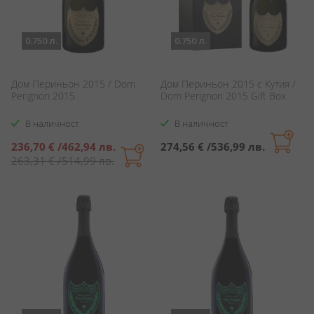
0.750 л.
0.750 л.
Дом Периньон 2015 / Dom
Дом Периньон 2015 с Кутия /
Perignon 2015
Dom Perignon 2015 Gift Box
В наличност
В наличност
Специална
236,70 €
/
462,94 лв.
274,56 €
/
536,99 лв.
цена
263,31 €
/
514,99 лв.