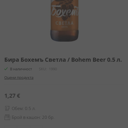
Преминете
към
Бира Бохемъ Светла / Bohem Beer 0.5 л.
началото
В наличност
SKU
1990
на
галерия
Оцени продукта
със
снимки
1,27 €
Обем: 0.5 л.
Брой в кашон: 20 бр.