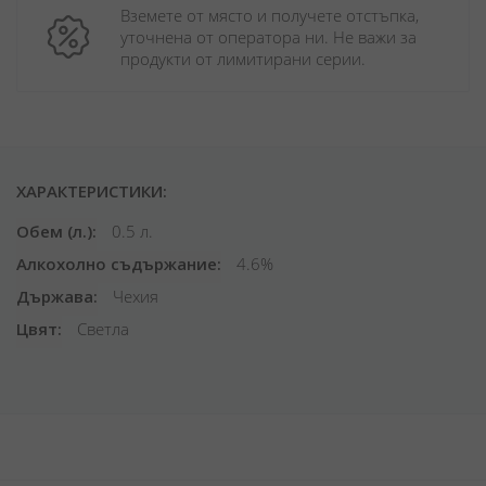
Вземете от място и получете отстъпка, 
уточнена от оператора ни. Не важи за 
продукти от лимитирани серии.
ХАРАКТЕРИСТИКИ:
Обем (л.)
0.5 л.
Алкохолно съдържание
4.6%
Държава
Чехия
Цвят
Светла