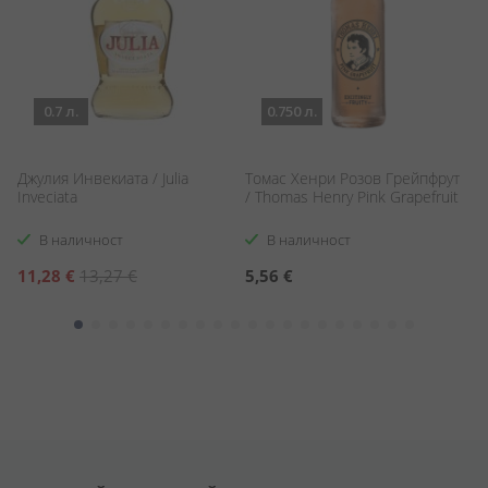
0.7 л.
0.750 л.
Джулия Инвекиата / Julia
Томас Хенри Розов Грейпфрут
Х
Inveciata
/ Thomas Henry Pink Grapefruit
/ 
В наличност
В наличност
Специална
11,28 €
13,27 €
5,56 €
1
цена