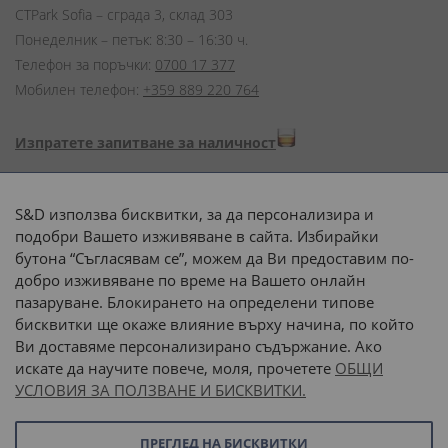
CTPark Sofia – сграда 3, склад 303
Понеделник – петък: 8:30 – 16:30 ч.
Телефон за поръчки:
0700 17 377
Мобилен телефон:
+359 889 220 764
Изпратете запитване за наличност
Начини на плащане:
S&D използва бисквитки, за да персонализира и
подобри Вашето изживяване в сайта. Избирайки
бутона “Съгласявам се”, можем да Ви предоставим по-
добро изживяване по време на Вашето онлайн
пазаруване. Блокирането на определени типове
Доставка до адрес с:
бисквитки ще окаже влияние върху начина, по който
Ви доставяме персонализирано съдържание. Ако
 или 
наш транспорт
искате да научите повече, моля, прочетете
ОБЩИ
УСЛОВИЯ ЗА ПОЛЗВАНЕ И БИСКВИТКИ.
Последвайте ни:
ПРЕГЛЕД НА БИСКВИТКИ