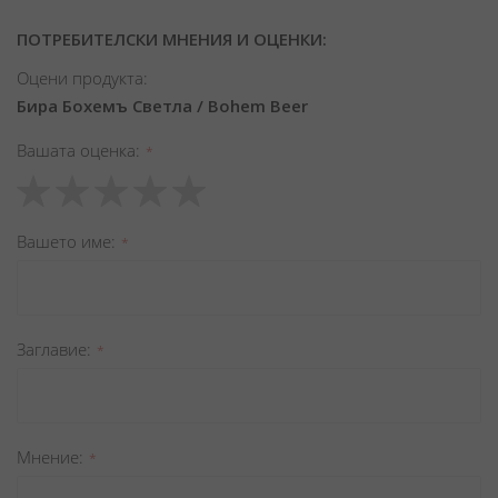
ПОТРЕБИТЕЛСКИ МНЕНИЯ И ОЦЕНКИ:
Оцени продукта:
Бира Бохемъ Светла / Bohem Beer
Вашата оценка
1
2
3
4
5
star
stars
stars
stars
stars
Вашето име
Заглавиe
Мнение