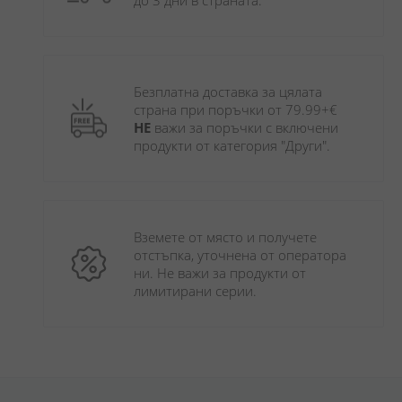
до 3 дни в страната.
Безплатна доставка за цялата 
страна при поръчки от 79.99+€ 
НЕ
 важи за поръчки с включени 
продукти от категория "Други". 
Вземете от място и получете 
отстъпка, уточнена от оператора 
ни. Не важи за продукти от 
лимитирани серии.