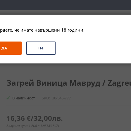
вка за цялата страна при поръчки на алкохол над 
79,99 € / 156
рдете, че имате навършени 18 години.
ЗА ПОДАРЪК
ПРОМО
СПЕЦИАЛНИ ПРЕДЛОЖЕНИЯ
МАРКИ
ДА
Не
ица Мавруд / Zagreus Vinica Mavrud
Загрей Виница Мавруд / Zagreus
В наличност
SKU
30-546-777
16,36 €
/
32,00лв.
Валутен курс: 1 EUR = 1.95583 BGN