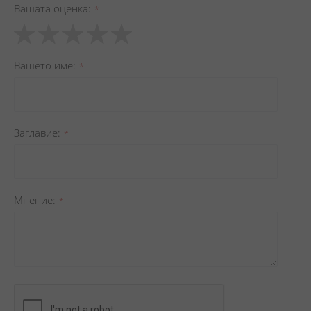
Вашата оценка
1
2
3
4
5
star
stars
stars
stars
stars
Вашето име
Заглавиe
Мнение