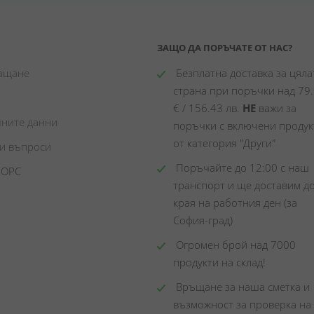
ЗАЩО ДА ПОРЪЧАТЕ ОТ НАС?
лащане
 Безплатна доставка за цялат
страна при поръчки над 79.
€ / 156.43 лв. 
НЕ
 важи за 
чните данни
поръчки с включени продукт
от категория "Други"
ни въпроси
 Поръчайте до 12:00 с наш 
 ОРС
транспорт и ще доставим до
края на работния ден (за 
София-град)
 Огромен брой над 7000 
продукти на склад! 
 Връщане за наша сметка и 
възможност за проверка на 