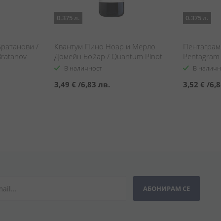
0.375 л.
0.375 л.
ратанови /
Квантум Пино Ноар и Мерло
Пентаграм
Bratanov
Домейн Бойар / Quantum Pinot
Pentagram 
Noir & Merlot Domaine Boyar
В наличност
В наличн
3,49 €
/
6,83 лв.
3,52 €
/
6,8
АБОНИРАМ СЕ