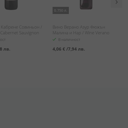
0.750 л.
 Кабрене Совиньон /
Вино Верано Азур Фюжън
Cabernet Sauvignon
Малина и Нар / Wine Verano
Azur Fusion Raspberry &
ост
В наличност
Pomegranate
8 лв.
4,06 €
/
7,94 лв.