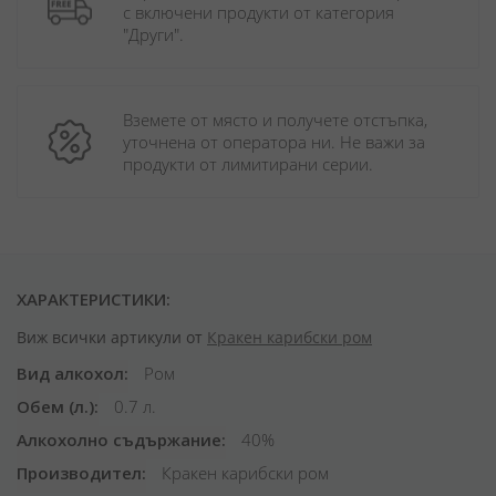
с включени продукти от категория 
"Други". 
Вземете от място и получете отстъпка, 
уточнена от оператора ни. Не важи за 
продукти от лимитирани серии.
ХАРАКТЕРИСТИКИ:
Виж всички артикули от
Кракен карибски ром
Вид алкохол
Ром
Обем (л.)
0.7 л.
Алкохолно съдържание
40%
Производител
Кракен карибски ром