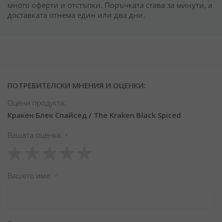
много оферти и отстъпки. Поръчката става за минути, а
доставката отнема един или два дни.
ПОТРЕБИТЕЛСКИ МНЕНИЯ И ОЦЕНКИ:
Оцени продукта:
Кракен Блек Спайсед / The Kraken Black Spiced
Вашата оценка
1
2
3
4
5
star
stars
stars
stars
stars
Вашето име