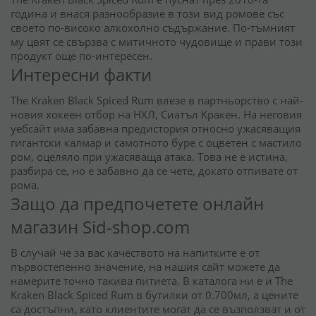
година и внася разнообразие в този вид ромове със
своето по-високо алкохолно съдържание. По-тъмният
му цвят се свързва с митичното чудовище и прави този
продукт още по-интересен.
Интересни факти
The Kraken Black Spiced Rum влезе в партньорство с най-
новия хокеен отбор на НХЛ, Сиатъл Кракен. На неговия
уебсайт има забавна предистория относно ужасяващия
гигантски калмар и самотното буре с оцветен с мастило
ром, оцеляло при ужасяваща атака. Това не е истина,
разбира се, но е забавно да се чете, докато отпивате от
рома.
Защо да предпочетете онлайн
магазин Sid-shop.com
В случай че за вас качеството на напитките е от
първостепенно значение, на нашия сайт можете да
намерите точно такива питиета. В каталога ни е и The
Kraken Black Spiced Rum в бутилки от 0.700мл, а цените
са достъпни, като клиентите могат да се възползват и от