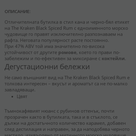
ОПИСАНИЕ:
Отличителната бутилка в стил кана и черно-бял етикет
на The Kraken Black Spiced Rum с едноименното морско
чудовище го правят изключително разпознаваем на
рафта. Неговата популярност расте постоянно.
При 47% ABV той има значително по-висока
устойчивост от другите
ромове
, което го прави по-
забележим и по-ефективен за миксиране с
коктейли
.
Дегустационни бележки
Не само външният вид на The Kraken Black Spiced Rum е
толкова интересен – вкусът и ароматът са не по-малко
завладяващи.
Цвят
Тъмнокафявият нюанс с рубинов оттенък, почти
прозрачен както в бутилката, така и в стъклото, се
дължи на достатъчното количество карамел, добавен
след дестилация и направен, за да наподобява черното
мастило, изхвърлено от митичното морско чудовище