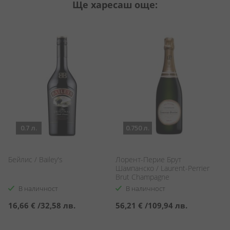
Ще харесаш още:
0.7 л.
0.750 л.
Бейлис / Bailey's
Лорент-Перие Брут
Ф
Шампанско / Laurent-Perrier
К
Brut Champagne
Fi
Mi
В наличност
В наличност
16,66 €
/
32,58 лв.
56,21 €
/
109,94 лв.
1