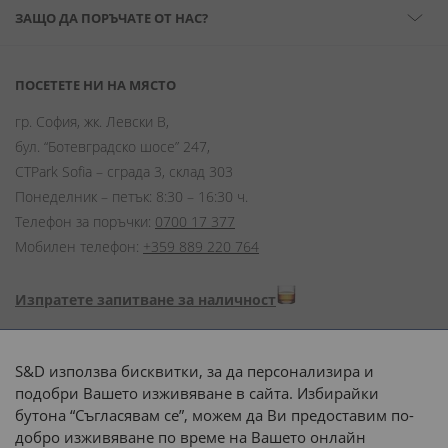
ЗАЩО ДА ПОРЪЧАТЕ ОТ НАС?
ПОСЕТЕТЕ НИ НА МЯСТО
гр. София, жк. Левски В,
бул. “Ботевградско шосе” 247,
CTPark Sofia – сграда 3, склад 303
Понеделник – петък: 8:30 – 16:30 ч.
Телефон за поръчки:
0700 17 377
Мобилен телефон:
+359 889 220 764
Изпратете запитване за наличност
Начини на плащане:
S&D използва бисквитки, за да персонализира и
подобри Вашето изживяване в сайта. Избирайки
бутона “Съгласявам се”, можем да Ви предоставим по-
добро изживяване по време на Вашето онлайн