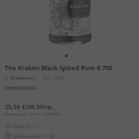
Преминете
към
The Kraken Black Spiced Rum 0.700
началото
В наличност
SKU
10899
на
галерия
Оцени продукта
със
снимки
25,56 €
/
49,99лв.
Валутен курс: 1 EUR = 1.95583 BGN
Обем: 0.7 л.
Брой в кашон: 6 бр.