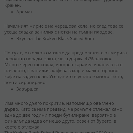
Кракен.
Аромат
Началният мирис е на черешова кола, но след това се
усеща сладка ванилия с нотки на тъмни плодове.
Вкус на The Kraken Black Spiced Rum
По-сух е, отколкото можете да предположите от мириса,
вероятно поради факта, че съдържа 47% алкохол.
Много черен шоколад, изгорен карамел и канела са в
началото, с ванилия, кафява захар и малко горчиво
кафе на заден план. Усещането в устата е много гъсто,
почти сиропирано.
Завършек
Има много дълго покритие, напомнящо овъглено
дърво. Като се има предвид, че ромът е отлежал само
една до две години преди бутилиране, вероятно е
финалът да идва от нещо друго, освен от бурето, в
което е отлежал.
The Kraken Black Spiced Rum е пуснат през 2010-та