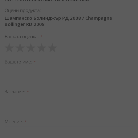
Оцени продукта:
Шампанско Болинджър РД 2008 / Champagne
Bollinger RD 2008
Вашата оценка
1
2
3
4
5
star
stars
stars
stars
stars
Вашето име
Заглавиe
Мнение