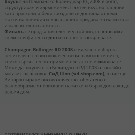
Вкусът
на Шампанско Болинджър РД 2008 е богат,
структуриран и хармоничен. Плътен вкус на плодове
като праскови и бели гроздове се допълва от леки
нотки на ванилия и масло, което придава на напитката
изключителна сложност.
Финалът
е продължителен и устойчив, съчетавайки
свежест и финес в едно изтънчено завършване.
Champagne Bollinger RD 2008
е идеален избор за
ценителите на висококачествени шампански вина,
които търсят неповторимо и елегантно изживяване.
Може да закупите на Болинджър РД 2008 от онлайн
магазин за алкохол
СиД Шоп (sid-shop.com)
, а ние ще
Ви гарантираме високо качество, обогатено с
разнообразие от изискани напитки и бърза доставка до
вашия дом.
ПОТРЕБИТЕЛСКИ МНЕНИЯ И ОЦЕНКИ: