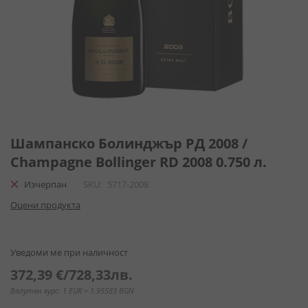
Преминете
към
Шампанско Болинджър РД 2008 /
началото
Champagne Bollinger RD 2008 0.750 л.
на
галерия
Изчерпан
SKU
5717-2008
със
Оцени продукта
снимки
Уведоми ме при наличност
372,39 €
/
728,33лв.
Валутен курс: 1 EUR = 1.95583 BGN