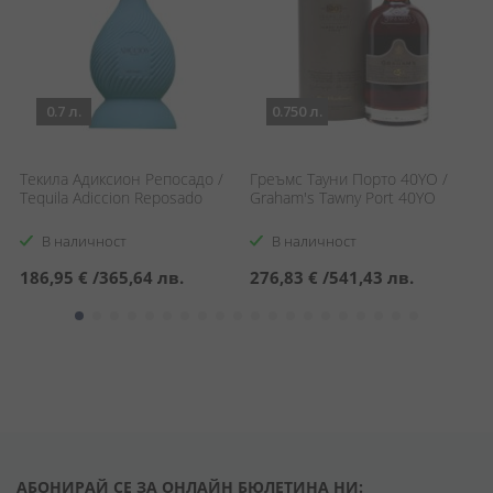
0.7 л.
0.750 л.
Р
Текила Адиксион Репосадо /
Греъмс Тауни Порто 40YO /
Е
Tequila Adiccion Reposado
Graham's Tawny Port 40YO
S
В наличност
В наличност
С
2
186,95 €
/
365,64 лв.
276,83 €
/
541,43 лв.
ц
2
АБОНИРАЙ СЕ ЗА ОНЛАЙН БЮЛЕТИНА НИ: