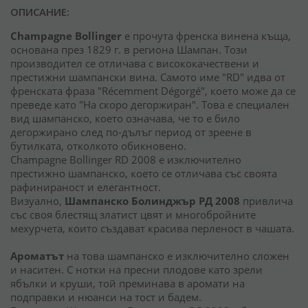
ОПИСАНИЕ:
Champagne Bollinger
е прочута френска винена къща,
основана през 1829 г. в региона Шампан. Този
производител се отличава с висококачествени и
престижни шампански вина. Самото име "RD" идва от
френската фраза "Récemment Dégorgé", което може да се
преведе като "На скоро дегоржиран". Това е специален
вид шампанско, което означава, че то е било
дегоржирано след по-дълъг период от зреене в
бутилката, отколкото обикновено.
Champagne Bollinger RD 2008 е изключително
престижно шампанско, което се отличава със своята
рафинираност и елегантност.
Визуално,
Шампанско Болинджър РД 2008
привлича
със своя блестящ златист цвят и многобройните
мехурчета, които създават красива перленост в чашата.
Ароматът
на това шампанско е изключително сложен
и наситен. С нотки на пресни плодове като зрели
ябълки и круши, той преминава в аромати на
подправки и нюанси на тост и бадем.