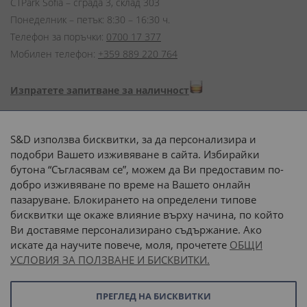
CTPark Sofia – сграда 3, склад 303
Понеделник – петък: 8:30 – 16:30 ч.
Телефон за поръчки:
0700 17 377
Мобилен телефон:
+359 889 220 764
Изпратете запитване за наличност
Начини на плащане:
S&D използва бисквитки, за да персонализира и
подобри Вашето изживяване в сайта. Избирайки
бутона “Съгласявам се”, можем да Ви предоставим по-
добро изживяване по време на Вашето онлайн
пазаруване. Блокирането на определени типове
Доставка до адрес с:
бисквитки ще окаже влияние върху начина, по който
Ви доставяме персонализирано съдържание. Ако
 или 
наш транспорт
искате да научите повече, моля, прочетете
ОБЩИ
УСЛОВИЯ ЗА ПОЛЗВАНЕ И БИСКВИТКИ.
Последвайте ни:
ПРЕГЛЕД НА БИСКВИТКИ