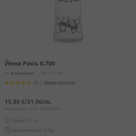
Преминете
към
Йени Ракъ 0.700
началото
В наличност
SKU
11754
на
галерия
Оценка:
(1)
|
Оцени продукта
със
100
100
% of
снимки
15,88 €
/
31,06лв.
Валутен курс: 1 EUR = 1.95583 BGN
Обем: 0.7 л.
Брой в кашон: 6 бр.