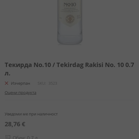
Преминете
към
Текирда No.10 / Tekirdag Rakisi No. 10 0.7
началото
л.
на
галерия
Изчерпан
SKU
3523
със
Оцени продукта
снимки
Уведоми ме при наличност
28,76 €
Обем: 0.7 л.