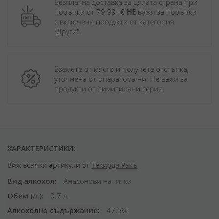
Безплатна доставка за цялата страна при 
поръчки от 79.99+€ 
НЕ
 важи за поръчки 
с включени продукти от категория 
"Други". 
Вземете от място и получете отстъпка, 
уточнена от оператора ни. Не важи за 
продукти от лимитирани серии.
ХАРАКТЕРИСТИКИ:
Виж всички артикули от
Текирда Ракъ
Вид алкохол
Анасонови напитки
Обем (л.)
0.7 л.
Алкохолно съдържание
47.5%