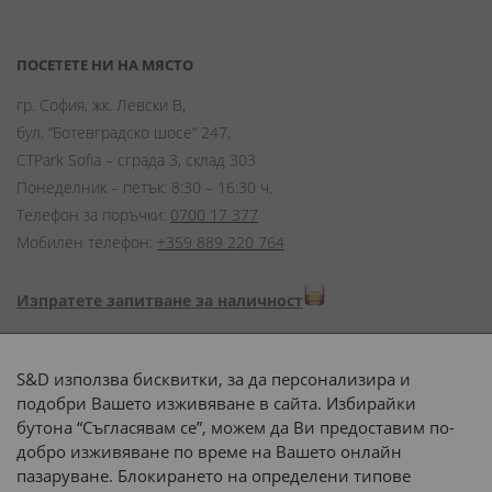
ПОСЕТЕТЕ НИ НА МЯСТО
гр. София, жк. Левски В,
бул. “Ботевградско шосе” 247,
CTPark Sofia – сграда 3, склад 303
Понеделник – петък: 8:30 – 16:30 ч.
Телефон за поръчки:
0700 17 377
Мобилен телефон:
+359 889 220 764
Изпратете запитване за наличност
Начини на плащане:
S&D използва бисквитки, за да персонализира и
подобри Вашето изживяване в сайта. Избирайки
бутона “Съгласявам се”, можем да Ви предоставим по-
добро изживяване по време на Вашето онлайн
пазаруване. Блокирането на определени типове
Доставка до адрес с: