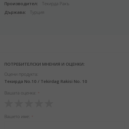
Производител
Текирда Ракъ
Държава
Турция
ПОТРЕБИТЕЛСКИ МНЕНИЯ И ОЦЕНКИ:
Оцени продукта:
Текирда No.10 / Tekirdag Rakisi No. 10
Вашата оценка
1
2
3
4
5
star
stars
stars
stars
stars
Вашето име