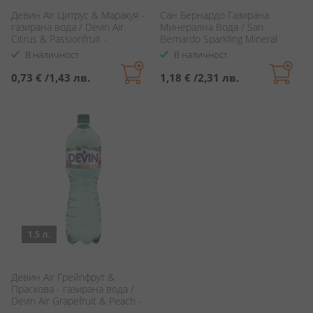
Девин Air Цитрус & Маракуя -
Сан Бернардо Газирана
газирана вода / Devin Air
Минерална Вода / San
Citrus & Passionfruit -
Bernardo Sparkling Mineral
sparkling water
Water
В наличност
В наличност
0,73 €
/
1,43 лв.
1,18 €
/
2,31 лв.
1.5 л.
Девин Air Грейпфрут &
Праскова - газирана вода /
Devin Air Grapefruit & Peach -
sparkling water