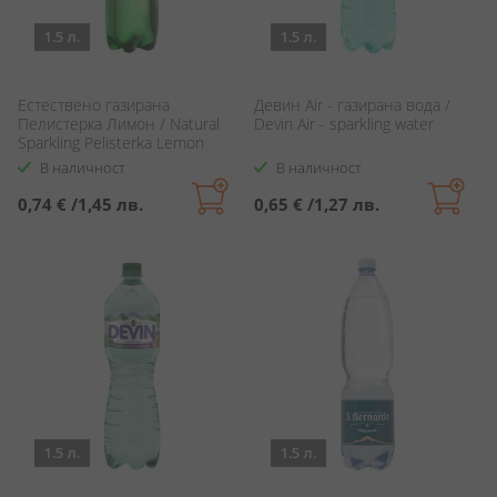
1.5 л.
1.5 л.
Естествено газирана
Девин Air - газирана вода /
Пелистерка Лимон / Natural
Devin Air - sparkling water
Sparkling Pelisterka Lemon
В наличност
В наличност
0,74 €
/
1,45 лв.
0,65 €
/
1,27 лв.
1.5 л.
1.5 л.