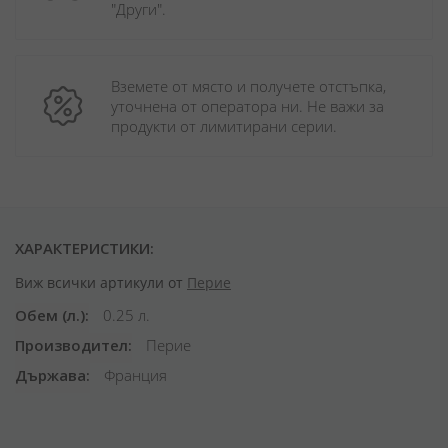
"Други". 
Вземете от място и получете отстъпка, 
уточнена от оператора ни. Не важи за 
продукти от лимитирани серии.
ХАРАКТЕРИСТИКИ:
Виж всички артикули от
Перие
Обем (л.)
0.25 л.
Производител
Перие
Държава
Франция