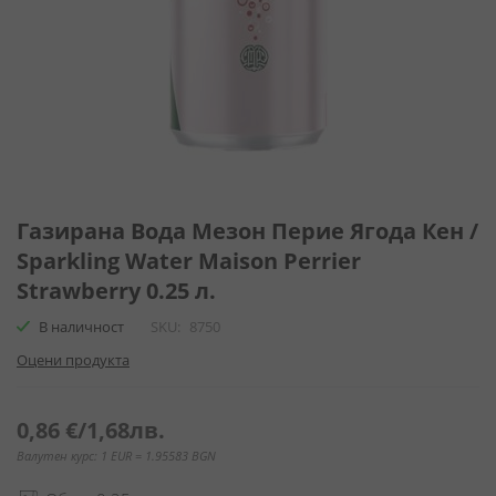
Преминете
към
Газирана Вода Мезон Перие Ягода Кен /
началото
Sparkling Water Maison Perrier
на
Strawberry 0.25 л.
галерия
със
В наличност
SKU
8750
снимки
Оцени продукта
0,86 €
/
1,68лв.
Валутен курс: 1 EUR = 1.95583 BGN