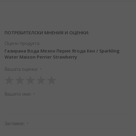
ПОТРЕБИТЕЛСКИ МНЕНИЯ И ОЦЕНКИ:
Оцени продукта:
Газирана Вода Мезон Перие Ягода Кен / Sparkling
Water Maison Perrier Strawberry
Вашата оценка
1
2
3
4
5
star
stars
stars
stars
stars
Вашето име
Заглавиe