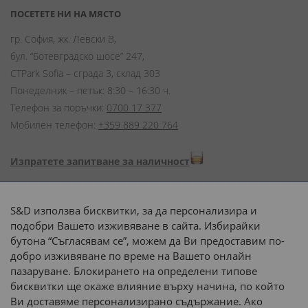
ПОСЕТЕТЕ НИ НА МЯСТО
гр. София, жк. Левски В,
бул. “Ботевградско шосе” 247,
CTPark Sofia – сграда 3, склад 303
Понеделник – петък: 8:30 – 16:30 ч.
Телефон за поръчки:
0700 17 377
Мобилен телефон:
+359 889 220 764
Изпратете запитване за наличност
Начини на плащане:
S&D използва бисквитки, за да персонализира и
подобри Вашето изживяване в сайта. Избирайки
бутона “Съгласявам се”, можем да Ви предоставим по-
добро изживяване по време на Вашето онлайн
пазаруване. Блокирането на определени типове
Доставка до адрес с:
бисквитки ще окаже влияние върху начина, по който
Ви доставяме персонализирано съдържание. Ако
 или 
наш транспорт