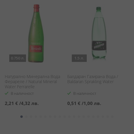
0.750 л.
1.5 л.
Натурално Минерална Вода
Балдаран Газирана Вода /
С
Ферареле / Natural Mineral
Baldaran Sprakling Water
во
Water Ferrarelle
sp
В наличност
В наличност
2,21 €
/
4,32 лв.
0,51 €
/
1,00 лв.
1