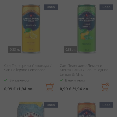
НОВО
НОВО
0.33 л.
0.33 л.
Сан Пелегрино Лимонада /
Сан Пелегрино Лимон и
San Pellegrino Lemonade
Мента Слийк / San Pellegrino
Lemon & Mint
В наличност
В наличност
0,99 €
/
1,94 лв.
0,99 €
/
1,94 лв.
НОВО
НОВО