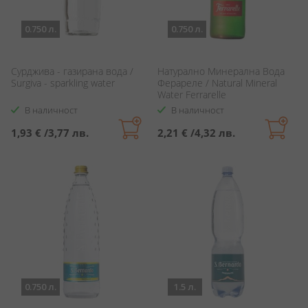
0.750 л.
0.750 л.
Сурджива - газирана вода /
Натурално Минерална Вода
Surgiva - sparkling water
Ферареле / Natural Mineral
Water Ferrarelle
В наличност
В наличност
1,93 €
/
3,77 лв.
2,21 €
/
4,32 лв.
0.750 л.
1.5 л.