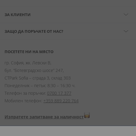
ЗА КЛИЕНТИ
ЗАЩО ДА ПОРЪЧАТЕ ОТ НАС?
ПОСЕТЕТЕ НИ НА МЯСТО
гр. София, жк. Левски В,
бул. “Ботевградско шосе” 247,
CTPark Sofia – сграда 3, склад 303
Понеделник – петък: 8:30 – 16:30 ч.
Телефон за поръчки:
0700 17 377
Мобилен телефон:
+359 889 220 764
Изпратете запитване за наличност