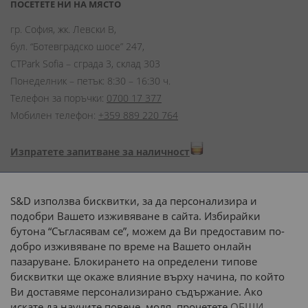
ПОСЕТЕТЕ НИ НА МЯСТО
гр. София, жк. Левски В,
бул. “Ботевградско шосе” 247,
CTPark Sofia – сграда 3, склад 303
Понеделник – петък: 8:30 – 16:30 ч.
Телефон за поръчки:
0700 17 377
Мобилен телефон:
+359 889 220 764
Изпратете запитване за наличност
Начини на плащане:
S&D използва бисквитки, за да персонализира и
подобри Вашето изживяване в сайта. Избирайки
бутона “Съгласявам се”, можем да Ви предоставим по-
добро изживяване по време на Вашето онлайн
пазаруване. Блокирането на определени типове
Доставка до адрес с:
бисквитки ще окаже влияние върху начина, по който
Ви доставяме персонализирано съдържание. Ако
 или 
наш транспорт
искате да научите повече, моля, прочетете
ОБЩИ