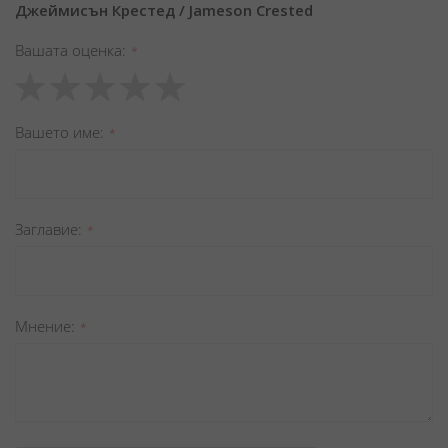
Джеймисън Крестед / Jameson Crested
Вашата оценка
1
2
3
4
5
star
stars
stars
stars
stars
Вашето име
Заглавиe
Мнение