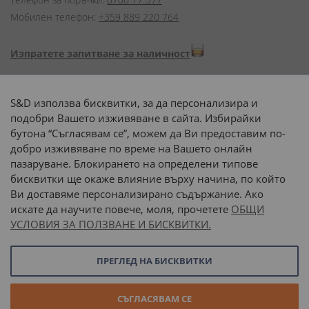
Мобилен телефон:
+359 889 220 764
Изпратете запитване за наличност
Начини на плащане:
S&D използва бисквитки, за да персонализира и
подобри Вашето изживяване в сайта. Избирайки
бутона “Съгласявам се”, можем да Ви предоставим по-
добро изживяване по време на Вашето онлайн
пазаруване. Блокирането на определени типове
Доставка до адрес с:
бисквитки ще окаже влияние върху начина, по който
Ви доставяме персонализирано съдържание. Ако
 или 
наш транспорт
искате да научите повече, моля, прочетете
ОБЩИ
УСЛОВИЯ ЗА ПОЛЗВАНЕ И БИСКВИТКИ.
Последвайте ни:
ПРЕГЛЕД НА БИСКВИТКИ
© 2026 “С и Д Комерсиал” ООД. Всички права запазени.
СЪГЛАСЯВАМ СЕ