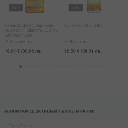
0.7 л.
1 л.
Б
Тюламор Дю XO Карибиан
Бушмилс / Bushmill's
/ 
Ръм Каск / Tullamore DEW XO
C
Caribbean Cask
В наличност
В наличност
С
6
18,91 €
/
36,98 лв.
19,59 €
/
38,31 лв.
ц
7
АБОНИРАЙ СЕ ЗА ОНЛАЙН БЮЛЕТИНА НИ: