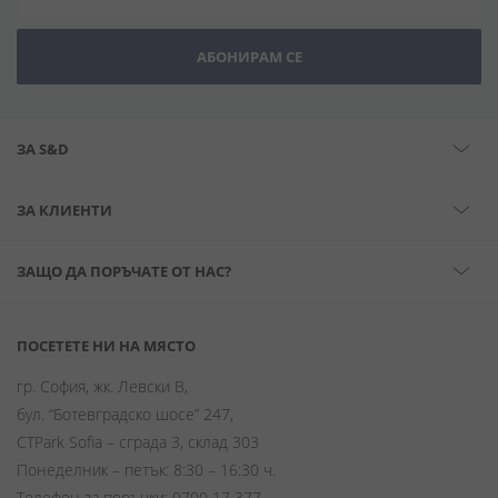
АБОНИРАМ СЕ
ЗА S&D
ЗА КЛИЕНТИ
ЗАЩО ДА ПОРЪЧАТЕ ОТ НАС?
ПОСЕТЕТЕ НИ НА МЯСТО
гр. София, жк. Левски В,
бул. “Ботевградско шосе” 247,
CTPark Sofia – сграда 3, склад 303
Понеделник – петък: 8:30 – 16:30 ч.
Телефон за поръчки:
0700 17 377