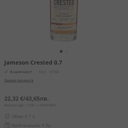
Преминете
към
Jameson Crested 0.7
началото
В наличност
SKU
10104
на
галерия
Оцени продукта
със
снимки
22,32 €
/
43,65лв.
Валутен курс: 1 EUR = 1.95583 BGN
Обем: 0.7 л.
Брой в кашон: 6 бр.