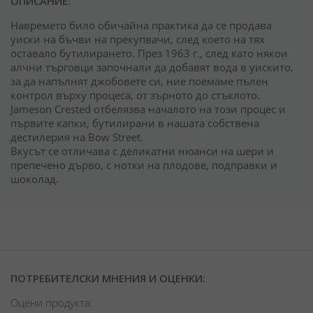
ОПИСАНИЕ:
Навремето било обичайна практика да се продава
уиски на бъчви на прекупвачи, след което на тях
оставало бутилирането. През 1963 г., след като някои
алчни търговци започнали да добавят вода в уискито,
за да напълнят джобовете си, ние поемаме пълен
контрол върху процеса, от зърното до стъклото.
Jameson Crested отбелязва началото на този процес и
първите капки, бутилирани в нашата собствена
дестилерия на Bow Street.
Вкусът се отличава с деликатни нюанси на шери и
препечено дърво, с нотки на плодове, подправки и
шоколад.
ПОТРЕБИТЕЛСКИ МНЕНИЯ И ОЦЕНКИ:
Оцени продукта: