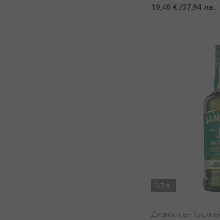
19,40 €
/
37,94 лв.
0.7 л.
Джеймисън Каскмей