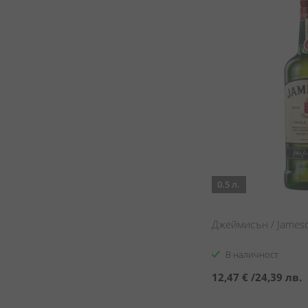
0.5 л.
Джеймисън / James
В наличност
12,47 €
/
24,39 лв.