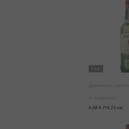
0.2 л.
Джеймисън / James
В наличност
5,48 €
/
10,72 лв.