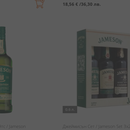
18,56 €
/
36,30 лв.
0.6 л.
тс / Jameson
Джеймисън Сет / Jameson Set 3x