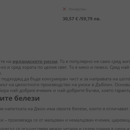
Изчерпан
30,57 €
/
59,79 лв.
ите на
ирландското уиски
. То е популярно не само сред жи
но и сред хората по целия свят. То е меко и пивко. Сред 
н.
 подходящ да бъде консумиран чист и за направата на шот
бумът на цялостното производство на уиски в Дъблин. Основ
ира най-добрия ечемик и най-добрите бъчви, което гаранти
ите белези
че напитката на Джон има своите белези, които я отличават 
и – произвежда се от малцован и немалцован ечемик, царевица
оцесът се осъществява между четири и седем години в шери 