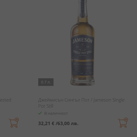
0.7 л.
ested
Джеймисън Сингъл Пот / Jameson Single
Pot Still
В наличност
32,21 €
/
63,00 лв.