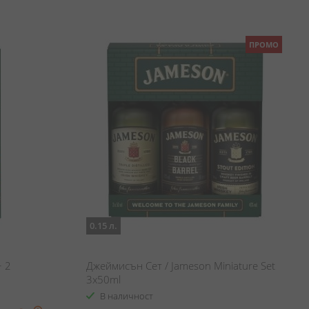
ПРОМО
0.15 л.
+ 2
Джеймисън Сет / Jameson Miniature Set
3x50ml
В наличност