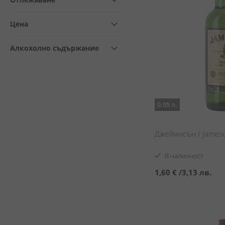
Цена
Алкохолно съдържание
0.05 л.
Джеймисън / James
В наличност
1,60 €
/
3,13 лв.