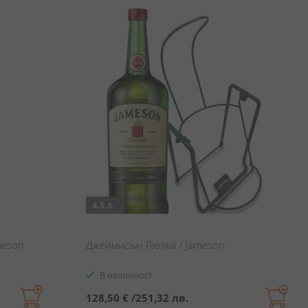
4.5 л.
meson
Джеймисън Люлка / Jameson
В наличност
128,50 €
/
251,32 лв.