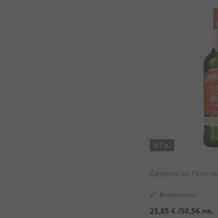
0.7 л.
Джеймисън Портока
В наличност
25,85 €
/
50,56 лв.