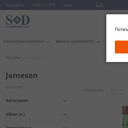
Прескачане
Контакти
0700 17 377
Блог
към
Безплатна доста
съдържанието
повече
Потвъ
АЛКОХОЛНИ НАПИТКИ
ВИНО & ШАМПАНСКО
ДРУГИ
Начало
Jameson
Jameson
ФИЛТРИ
Покажи по
Категории
Обем (л.)
Отлежаване