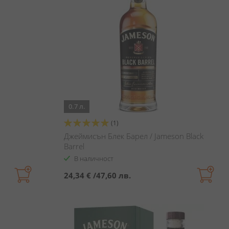
0.7 л.
Оценка:
(1)
100%
Джеймисън Блек Барел / Jameson Black
Barrel
В наличност
24,34 €
/
47,60 лв.