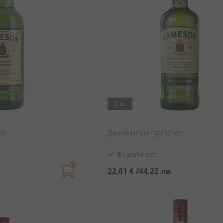
1 л.
on
Джеймисън / Jameson
В наличност
22,61 €
/
44,22 лв.