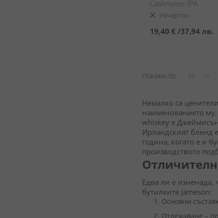
Caskmates IPA
Изчерпан
19,40 €
/
37,94 лв.
Покажи по
Немалко са ценител
наименованието му, 
whiskey е Джеймисъ
Ирландският бленд е
година, когато е и 
производството подб
Отличителн
Едва ли е изненада, 
бутилките Jameson:
Основни съставк
Отлежаване – пр