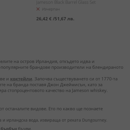
Jameson Black Barrel Glass Set
Изчерпан
26,42 €
/
51,67 лв.
телите на остров Ирландия, откъдето идва и
най-популярните брандове производители на блендираното
ове и
коктейли
. Започва съществуването си от 1770-та
ите на бранда поставя Джон Джеймисън, като за
ра стопроцентовото качество на Jameson whiskey.
от останалите видове. Ето по какво ще познаете
 и ирландска вода, извираща от реката Dungourney.
и
бърбън
бъчви.