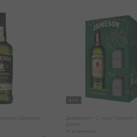
0.7 л.
Jameson Caskmates
Джеймисън + 2 чаши / Jameson 
glasses
В наличност