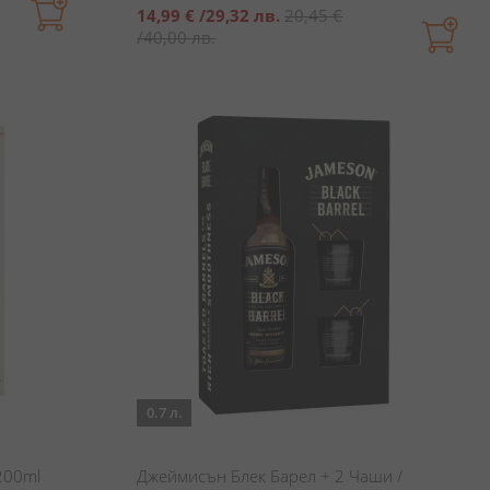
Специална
14,99 €
/
29,32 лв.
20,45 €
цена
/
40,00 лв.
0.7 л.
200ml
Джеймисън Блек Барел + 2 Чаши /