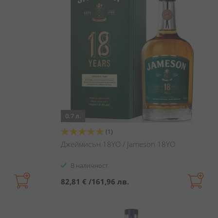
0.7 л.
Оценка:
(1)
100%
Джеймисън 18YO / Jameson 18YO
В наличност
82,81 €
/
161,96 лв.