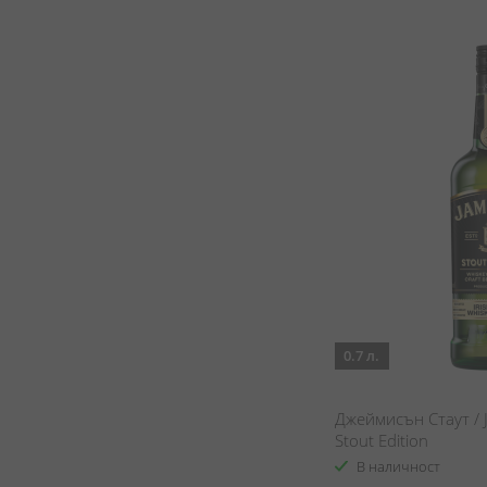
0.7 л.
Джеймисън Стаут / 
Stout Edition
В наличност