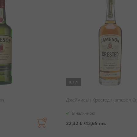
0.7 л.
on
Джеймисън Крестед / Jameson Cr
В наличност
22,32 €
/
43,65 лв.