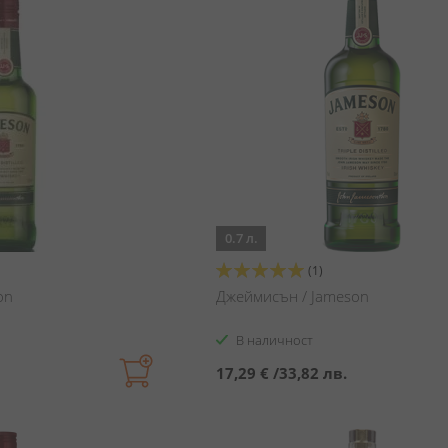
0.7 л.
Оценка:
(1)
100%
on
Джеймисън / Jameson
В наличност
17,29 €
/
33,82 лв.