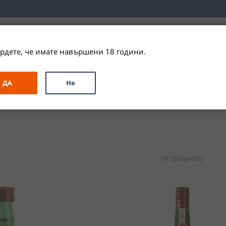
вка за цялата страна при поръчки на алкохол над 
79,99 € / 156
рдете, че имате навършени 18 години.
ЗА ПОДАРЪК
ПРОМО
СПЕЦИАЛНИ ПРЕДЛОЖЕНИЯ
МАРКИ
ДА
Не
18
продукт(а)