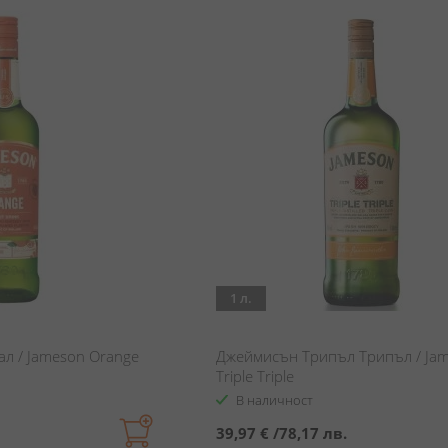
1 л.
л / Jameson Orange
Джеймисън Трипъл Трипъл / Ja
Triple Triple
В наличност
39,97 €
/
78,17 лв.