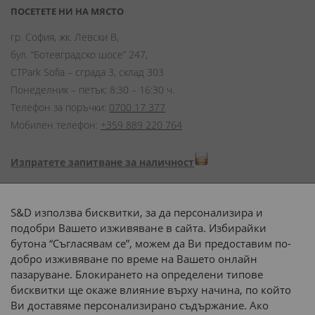
ПОСЕТЕТЕ НИ НА МЯСТО
гр. София, жк. Левски В,
бул. “Ботевградско шосе” 247,
CTPark Sofia – сграда 3, склад 303
Понеделник – петък: 8:30 – 16:30 ч.
Телефон за поръчки:
0700 17 377
Мобилен телефон:
+359 889 220 764
Изпратете запитване за наличност
Начини на плащане:
S&D използва бисквитки, за да персонализира и
подобри Вашето изживяване в сайта. Избирайки
бутона “Съгласявам се”, можем да Ви предоставим по-
добро изживяване по време на Вашето онлайн
пазаруване. Блокирането на определени типове
Доставка до адрес с:
бисквитки ще окаже влияние върху начина, по който
Ви доставяме персонализирано съдържание. Ако
 или 
наш транспорт