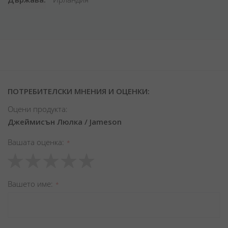
ПОТРЕБИТЕЛСКИ МНЕНИЯ И ОЦЕНКИ:
Оцени продукта:
Джеймисън Люлка / Jameson
Вашата оценка
1
2
3
4
5
star
stars
stars
stars
stars
Вашето име