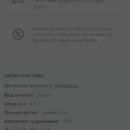
с включени продукти от категория 
"Други". 
Вземете от място и получете отстъпка, 
уточнена от оператора ни. Не важи за 
продукти от лимитирани серии.
ХАРАКТЕРИСТИКИ:
Виж всички артикули от
Джеймисън
Вид алкохол
Уиски
Обем (л.)
4.5 л.
Производител
Джеймисън
Алкохолно съдържание
40%
Държава
Ирландия