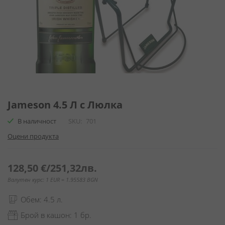
Преминете
към
Jameson 4.5 Л с Люлка
началото
В наличност
SKU
701
на
галерия
Оцени продукта
със
снимки
128,50 €
/
251,32лв.
Валутен курс: 1 EUR = 1.95583 BGN
Обем: 4.5 л.
Брой в кашон: 1 бр.