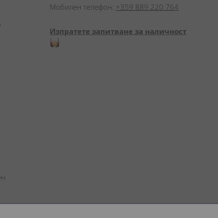
Мобилен телефон:
+359 889 220 764
 
Изпратете запитване за наличност
н 