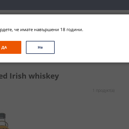
вка за цялата страна при поръчки на алкохол над 
79,99 € / 156
рдете, че имате навършени 18 години.
ЗА ПОДАРЪК
ПРОМО
СПЕЦИАЛНИ ПРЕДЛОЖЕНИЯ
МАРКИ
ДА
Не
Бленд
d Irish whiskey
1
продукт(а)