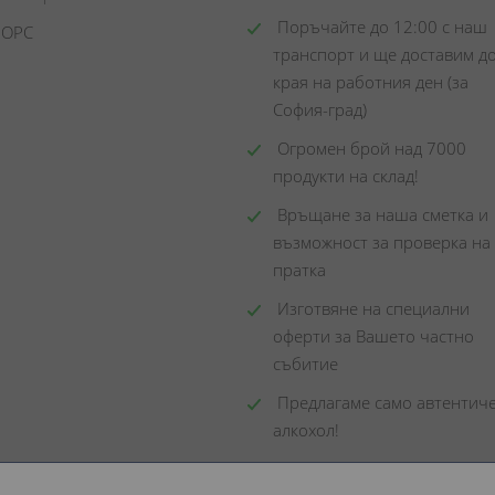
 Поръчайте до 12:00 с наш 
 ОРС
транспорт и ще доставим до
края на работния ден (за 
София-град)
 Огромен брой над 7000 
продукти на склад! 
 Връщане за наша сметка и 
възможност за проверка на 
пратка
 Изготвяне на специални 
оферти за Вашето частно 
събитие
 Предлагаме само автентиче
алкохол!