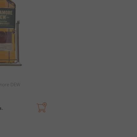
amore DEW
в.