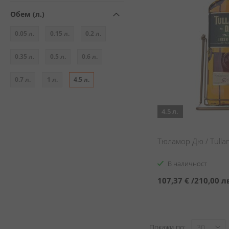
Обем (л.)
0.05 л.
0.15 л.
0.2 л.
0.35 л.
0.5 л.
0.6 л.
0.7 л.
1 л.
4.5 л.
4.5 л.
Тюламор Дю / Tull
В наличност
107,37 €
/
210,00 л
Покажи по