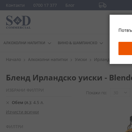
Прескачане
Контакти
0700 17 377
Блог
към
Безплатна доста
съдържанието
повече
Потвъ
АЛКОХОЛНИ НАПИТКИ
ВИНО & ШАМПАНСКО
ДРУГИ
Начало
Алкохолни напитки
Уиски
Ирландско уиски
Бленд Ирландско уиски - Blende
ИЗБРАНИ ФИЛТРИ
Покажи по
Обем (л.)
4.5 л.
Изчисти всички
ФИЛТРИ