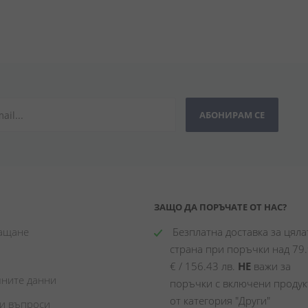
АБОНИРАМ СЕ
ЗАЩО ДА ПОРЪЧАТЕ ОТ НАС?
лащане
 Безплатна доставка за цялат
страна при поръчки над 79.
€ / 156.43 лв. 
НЕ
 важи за 
чните данни
поръчки с включени продукт
от категория "Други"
ни въпроси