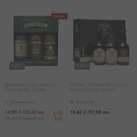
ПРОМО
0.15 л.
0.15 л.
Джеймисън Сет / Jameson
Тийлинг Тринити Мини Сет /
Miniature Set 3x50ml
Teeling Mini Set 3x50ml
В наличност
Изчерпан
Специална
14,99 €
/
29,32 лв.
19,42 €
/
37,98 лв.
цена
20,45 €
/
40,00 лв.