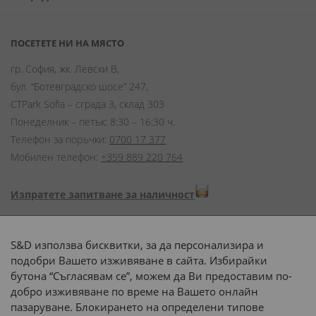
ПОСЕТЕТЕ НИ НА МЯСТО
гр. София, жк. Левски В,
бул. “Ботевградско шосе” 247,
CTPark Sofia – сграда 3, склад 303
Понеделник – петък: 8:30 – 16:30 ч.
Телефон за поръчки:
0700 17 377
Мобилен телефон:
+359 889 220 764
Изпратете запитване за наличност
Начини на плащане:
S&D използва бисквитки, за да персонализира и
подобри Вашето изживяване в сайта. Избирайки
бутона “Съгласявам се”, можем да Ви предоставим по-
добро изживяване по време на Вашето онлайн
пазаруване. Блокирането на определени типове